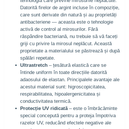
tehnologia care previne mirosurile neplăcute.
Datorită firelor de argint incluse în compoziție,
care sunt derivate din natură și au proprietăți
antibacteriene — aceasta este o tehnologie
activă de control al mirosurilor. Fără
răspândire bacteriană, nu trebuie să vă faceți
griji cu privire la mirosul neplăcut. Această
proprietate a materialului se păstrează și după
spălări repetate.
Ultrastretch
– țesătură elastică care se
întinde uniform în toate direcțiile datorită
adaosului de elastan. Principalele avantaje ale
acestui material sunt: higroscopicitatea,
respirabilitatea, hipoalergenicitatea și
conductivitatea termică.
Protecție UV ridicată
– este o îmbrăcăminte
special concepută pentru a proteja împotriva
razelor UV, reducând efectele negative ale