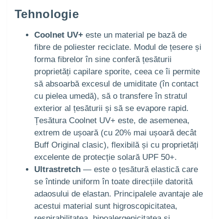
Tehnologie
Coolnet UV+
este un material pe bază de
fibre de poliester reciclate. Modul de țesere și
forma fibrelor în sine conferă țesăturii
proprietăți capilare sporite, ceea ce îi permite
să absoarbă excesul de umiditate (în contact
cu pielea umedă), să o transfere în stratul
exterior al țesăturii și să se evapore rapid.
Țesătura Coolnet UV+ este, de asemenea,
extrem de ușoară (cu 20% mai ușoară decât
Buff Original clasic), flexibilă și cu proprietăți
excelente de protecție solară UPF 50+.
Ultrastretch
— este o țesătură elastică care
se întinde uniform în toate direcțiile datorită
adaosului de elastan. Principalele avantaje ale
acestui material sunt higroscopicitatea,
respirabilitatea, hipoalergenicitatea și