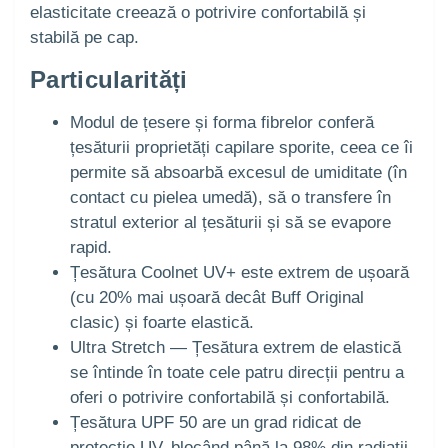
elasticitate creează o potrivire confortabilă și
stabilă pe cap.
Particularități
Modul de țesere și forma fibrelor conferă
țesăturii proprietăți capilare sporite, ceea ce îi
permite să absoarbă excesul de umiditate (în
contact cu pielea umedă), să o transfere în
stratul exterior al țesăturii și să se evapore
rapid.
Țesătura Coolnet UV+ este extrem de ușoară
(cu 20% mai ușoară decât Buff Original
clasic) și foarte elastică.
Ultra Stretch — Țesătura extrem de elastică
se întinde în toate cele patru direcții pentru a
oferi o potrivire confortabilă și confortabilă.
Țesătura UPF 50 are un grad ridicat de
protecție UV, blocând până la 98% din radiații.