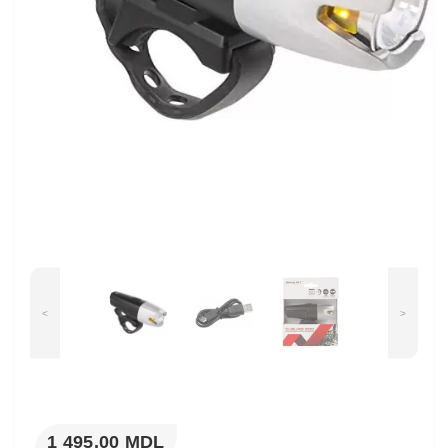
<
>
1 495.00 MDL