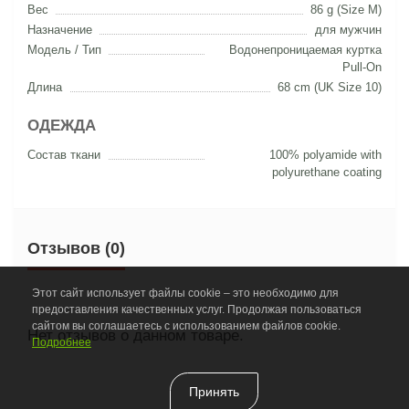
Вес
86 g (Size M)
Назначение
для мужчин
Модель / Тип
Водонепроницаемая куртка
Pull-On
Длина
68 cm (UK Size 10)
ОДЕЖДА
Состав ткани
100% polyamide with
polyurethane coating
Отзывов (0)
Этот сайт использует файлы cookie – это необходимо для
предоставления качественных услуг. Продолжая пользоваться
сайтом вы соглашаетесь с использованием файлов cookie.
Нет отзывов о данном товаре.
Подробнее
Принять