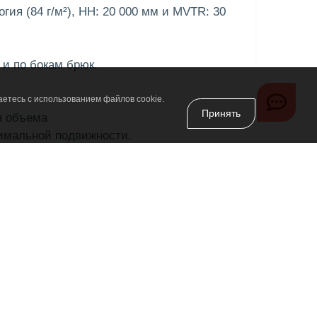
ия (84 г/м²), HH: 20 000 мм и MVTR: 30
 и по бокам брюк.
аетесь с использованием файлов cookie.
Принять
я объема
тимальной подвижности.
ман с внутренней клипсой.