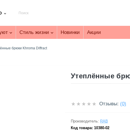
D
уют
Стиль жизни
Новинки
Акции
ённые брюки Khroma Diffract
Утеплённые брюк
Отзывы:
(0)
Производитель:
RAB
Код товара:
10380-02