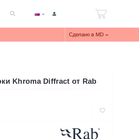
Сделано в MD
и Khroma Diffract от Rab