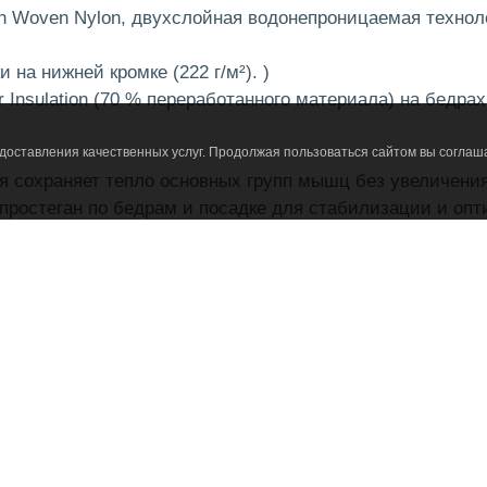
ch Woven Nylon, двухслойная водонепроницаемая технолог
 на нижней кромке (222 г/м²). )
er Insulation (70 % переработанного материала) на бедрах
едоставления качественных услуг. Продолжая пользоваться сайтом вы соглаш
я сохраняет тепло основных групп мышц без увеличени
ь простеган по бедрам и посадке для стабилизации и оп
 крючках и петлях для оптимальной посадки
ми для ремня и точками крепления подтяжек.
переди/ширинка
AquaGuard® на бедрах.
uaGuard®, а также на бедрах на молнии и сильфоне кар
дной ластовицей для мобильности.
ры. с молнией на щиколотке и застежкой-кнопкой.