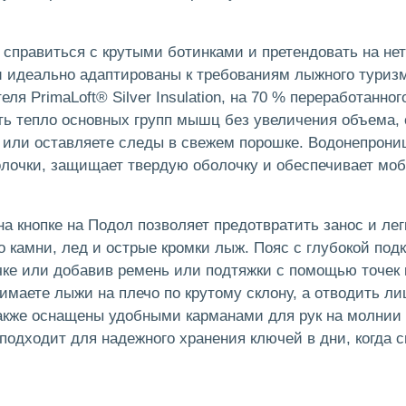
 справиться с крутыми ботинками и претендовать на н
идеально адаптированы к требованиям лыжного туризм
ля PrimaLoft® Silver Insulation, на 70 % переработанно
ть тепло основных групп мышц без увеличения объема, 
у или оставляете следы в свежем порошке. Водонепрони
олочки, защищает твердую оболочку и обеспечивает мо
а кнопке на Подол позволяет предотвратить занос и лег
о камни, лед и острые кромки лыж. Пояс с глубокой под
чке или добавив ремень или подтяжки с помощью точек
имаете лыжи на плечо по крутому склону, а отводить л
также оснащены удобными карманами для рук на молнии
подходит для надежного хранения ключей в дни, когда с