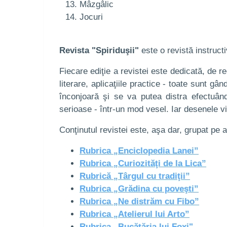
Mâzgâlic
Jocuri
Revista "Spiriduşii"
este o revistă instruct
Fiecare ediţie a revistei este dedicată, de reg
literare, aplicaţiile practice - toate sunt g
înconjoară şi se va putea distra efectuând
serioase - într-un mod vesel. Iar desenele viu
Conţinutul revistei este, aşa dar, grupat pe
Rubrica „Enciclopedia Lanei”
Rubrica „Curiozităţi de la Lica”
Rubrică „Târgul cu tradiţii”
Rubrica „Grădina cu poveşti”
Rubrica „Ne distrăm cu Fibo”
Rubrica „Atelierul lui Arto”
Rubrica „Bucătăria lui Foxi"