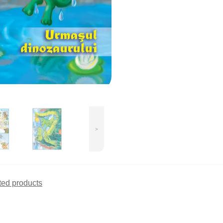
>
ted products