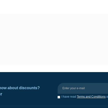
 know about discounts?
er
I have read
Terms and Conditions
a