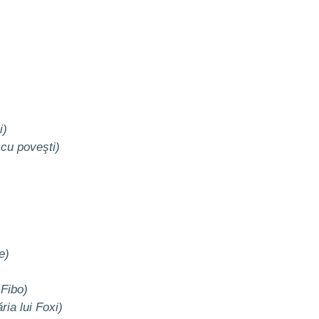
i)
cu poveşti)
e)
 Fibo)
ria lui Foxi)