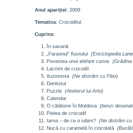
Anul apariţiei
: 2009
Tematica
: Crocodilul.
Cuprins
:
În savană
„Faraonul“ fluviului
(Enciclopedia Lane
Povestea unui elefant curios
(Grădina 
Lacrimi de crocodil
Iluzionista
(Ne distrăm cu Fibo)
Dentistul
Puzzle
(Atelierul lui Arto)
Calendar
O călătorie în Moldova
(benzi desenat
Pielea de crocodil
Iarna – de ce o iubim?
(Ne distrăm cu
Nucă cu caramelă în ciocolată
(Bucătă