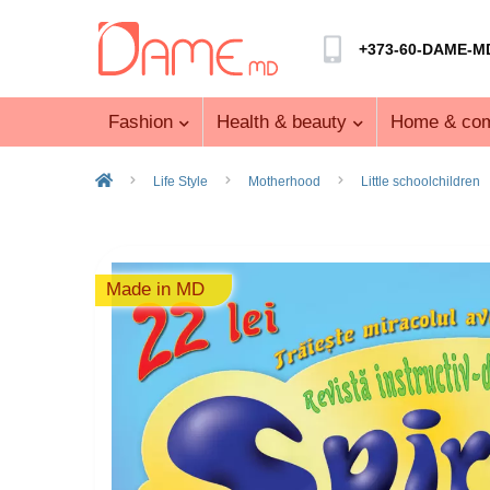
+373-60-DAME-M
Fashion
Health & beauty
Home & com
Life Style
Motherhood
Little schoolchildren
Made in MD