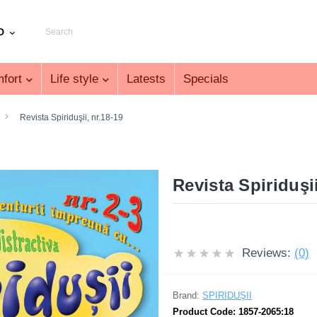
D
fort
Life style
Latests
Specials
Revista Spiriduşii, nr.18-19
Revista Spiriduşii
Reviews:
(0)
Brand:
SPIRIDUŞII
Product Code:
1857-2065:18