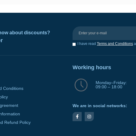
 know about discounts?
er
I have read
Terms and Conditions
a
Working hours
Monday–Friday:
09:00 – 18:00
d Conditions
olicy
Agreement
We are in social networks:
Information
d Refund Policy