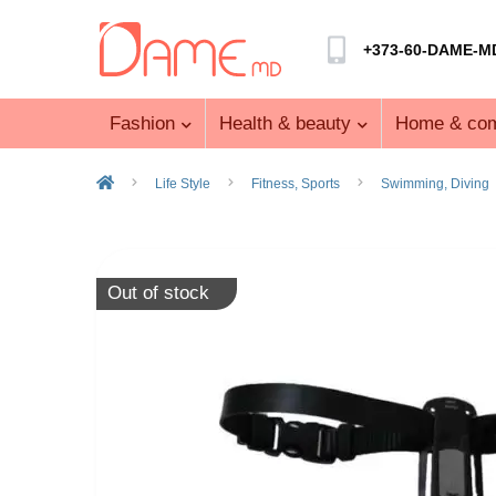
+373-60-DAME-M
Fashion
Health & beauty
Home & com
Life Style
Fitness, Sports
Swimming, Diving
Out of stock