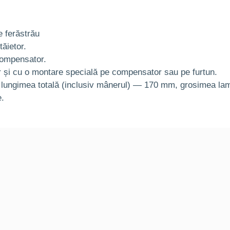
e ferăstrău
tăietor.
compensator.
or și cu o montare specială pe compensator sau pe furtun.
lungimea totală (inclusiv mânerul) — 170 mm, grosimea l
e.