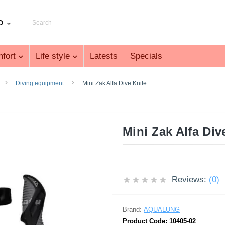
D
fort
Life style
Latests
Specials
Diving equipment
Mini Zak Alfa Dive Knife
Mini Zak Alfa Di
Reviews:
(0)
Brand:
AQUALUNG
Product Code:
10405-02