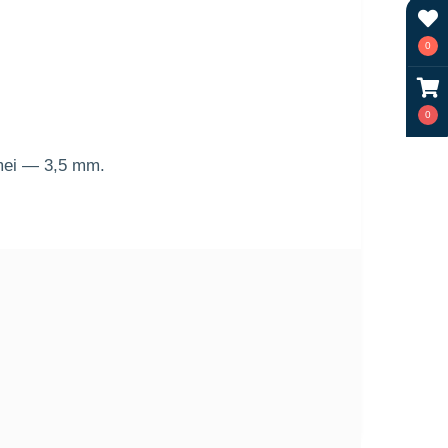
0
0
amei — 3,5 mm.