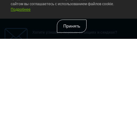
сайтом вы соглашаетесь с использованием файлов cookie.
Подробнее
Принять
Хотите узнавать первым об акциях и скидках?
Подпишитесь на нашу рассылку
Подписаться
Я прочитал
Условия и положения
и согласен с условиями
Информация
Дополнительно
Время работы