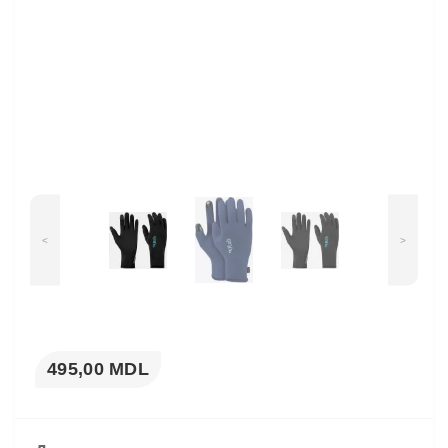
<
>
495,00 MDL