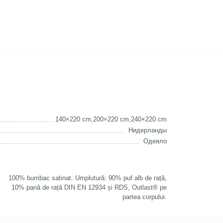
140×220 cm,200×220 cm,240×220 cm
Нидерланды
Одеяло
100% bumbac satinat. Umplutură: 90% puf alb de rață,
10% pană de rață DIN EN 12934 și RDS, Outlast® pe
partea corpului.