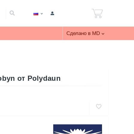
Сделано в MD
byn от Polydaun