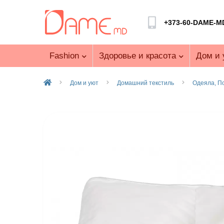
+373-60-DAME-M
Fashion
Здоровье и красота
Дом и 
Дом и уют
Домашний текстиль
Одеяла, П