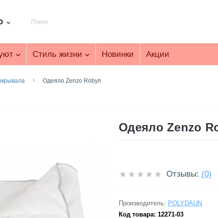
D
уют
Стиль жизни
Новинки
Акции
окрывала
Одеяло Zenzo Robyn
Одеяло Zenzo Ro
Отзывы:
(0)
Производитель:
POLYDAUN
Код товара:
12271-03