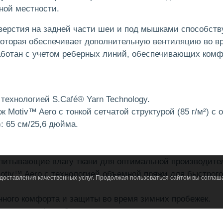
ной местности.
ерстия на задней части шеи и под мышками способству
 которая обеспечивает дополнительную вентиляцию во в
ботан с учетом реберных линий, обеспечивающих комфо
с технологией S.Café® Yarn Technology.
 Motiv™ Aero с тонкой сетчатой структурой (85 г/м²) с 
: 65 см/25,6 дюйма.
впитывающие влагу ткани для оптимальной производите
tiv™ Aero с технологией объемной пряжи для быстрого
едоставления качественных услуг. Продолжая пользоваться сайтом вы соглаш
нного комфорта и защиты во время зимних пробежек.
е для комфорт без трения.