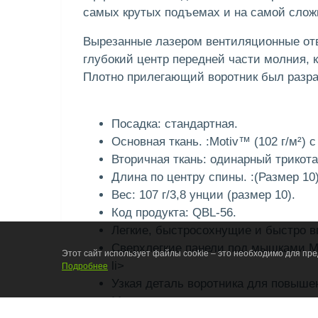
самых крутых подъемах и на самой слож
Вырезанные лазером вентиляционные отв
глубокий центр передней части молния,
Плотно прилегающий воротник был разра
Посадка: стандартная.
Основная ткань. :Motiv™ (102 г/м²) 
Вторичная ткань: одинарный трикотаж
Длина по центру спины. :(Размер 10)
Вес: 107 г/3,8 унции (размер 10).
Код продукта: QBL-56.
Легкие, быстросохнущие и быстро 
Сверхлегкие панели под мышками Mo
Этот сайт использует файлы cookie – это необходимо для пр
li>
Подробнее
Узкая деталь воротника для повыше
Микроактивные швы прочные и мягки