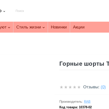
D
уют
Стиль жизни
Новинки
Акции
Горные шорты T
Отзывы:
(0)
Производитель:
RAB
Код товара:
10378-02