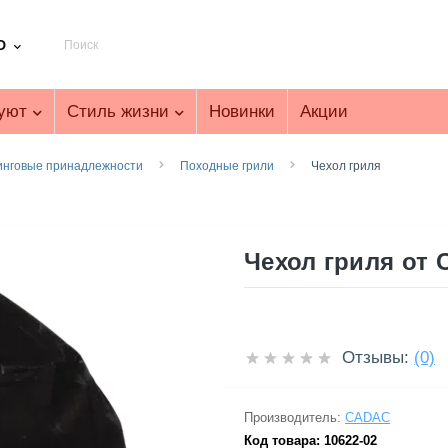
D
уют
Стиль жизни
Новинки
Акции
инговые принадлежности
Походные грили
Чехол гриля
Чехол гриля от 
Отзывы:
(0)
Производитель:
CADAC
Код товара:
10622-02