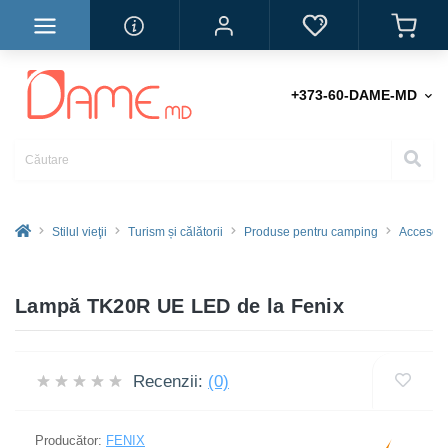
+373-60-DAME-MD
Stilul vieţii
Turism și călătorii
Produse pentru camping
Accesori
Lampă TK20R UE LED de la Fenix
Recenzii:
(0)
Producător:
FENIX