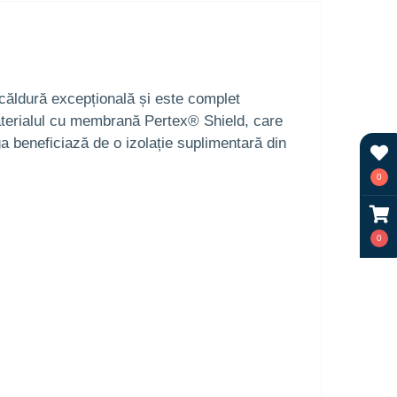
 căldură excepțională și este complet
materialul cu membrană Pertex® Shield, care
a beneficiază de o izolație suplimentară din
0
0