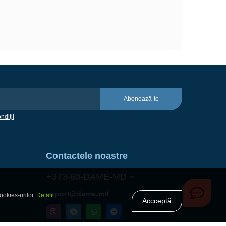
Abonează-te
ndiţii
Contactele noastre
+373-60-DAME-MD
suport@dame.md
ookies-urilor.
Detalii
Accceptă