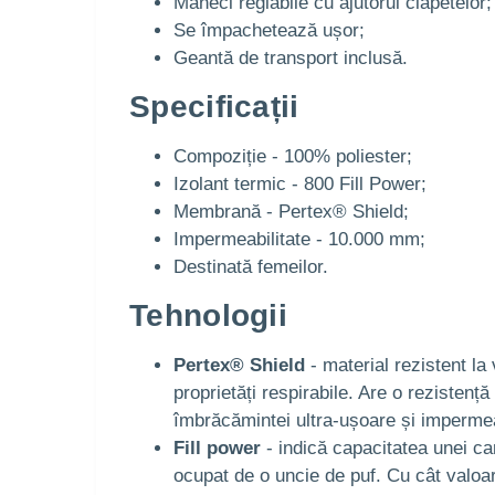
Mâneci reglabile cu ajutorul clapetelor;
Se împachetează ușor;
Geantă de transport inclusă.
Specificații
Compoziție - 100% poliester;
Izolant termic - 800 Fill Power;
Membrană - Pertex® Shield;
Impermeabilitate - 10.000 mm;
Destinată femeilor.
Tehnologii
Pertex® Shield
- material rezistent la
proprietăți respirabile. Are o rezistenț
îmbrăcămintei ultra-ușoare și impermea
Fill power
- indică capacitatea unei ca
ocupat de o uncie de puf. Cu cât valoa