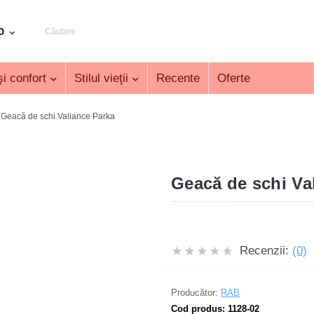
D
i confort
Stilul vieţii
Recente
Oferte
Geacă de schi Valiance Parka
Geacă de schi Va
Recenzii:
(0)
Producător:
RAB
Cod produs:
1128-02