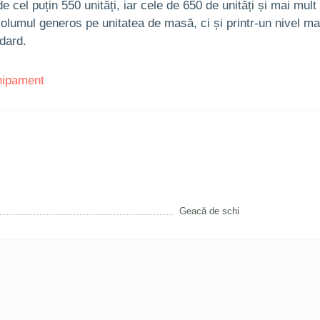
de cel puțin 550 unități, iar cele de 650 de unități și mai mul
volumul generos pe unitatea de masă, ci și printr-un nivel ma
dard.
hipament
Geacă de schi