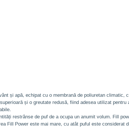
 vânt și apă, echipat cu o membrană de poliuretan climatic, c
ă superioară și o greutate redusă, fiind adesea utilizat pentru
bile.
ntități restrânse de puf de a ocupa un anumit volum. Fill powe
rea Fill Power este mai mare, cu atât puful este considerat 