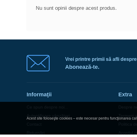
Nu sunt opinii despre acest produs.
Vrei printre primii să afli despr
Abonează-te.
Informaţii
Extra
Ce spun despre noi...
Despre n
Autentificare vânzători
Termeni şi
Acest site foloseşte cookies – este necesar pentru funcţionarea calit
Contact
Politica d
Returnări
Acordul c