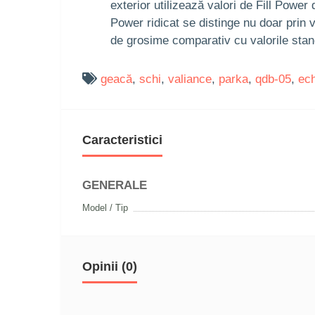
exterior utilizează valori de Fill Power 
Power ridicat se distinge nu doar prin 
de grosime comparativ cu valorile stan
geacă
,
schi
,
valiance
,
parka
,
qdb-05
,
ec
Caracteristici
GENERALE
Model / Tip
Opinii (0)