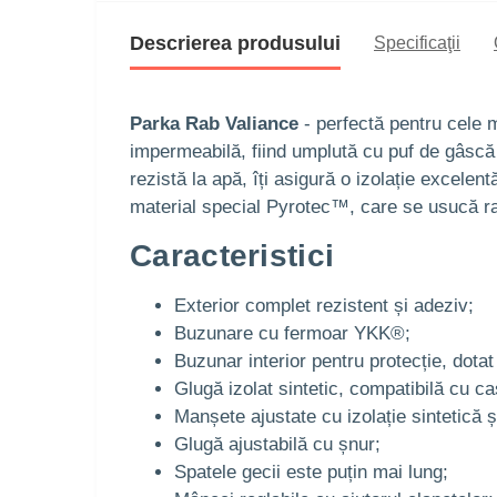
Descrierea produsului
Specificaţii
Parka Rab Valiance
- perfectă pentru cele m
impermeabilă, fiind umplută cu puf de gâscă
rezistă la apă, îți asigură o izolație excele
material special Pyrotec™, care se usucă ra
Caracteristici
Exterior complet rezistent și adeziv;
Buzunare cu fermoar YKK®;
Buzunar interior pentru protecție, dot
Glugă izolat sintetic, compatibilă cu ca
Manșete ajustate cu izolație sintetică ș
Glugă ajustabilă cu șnur;
Spatele gecii este puțin mai lung;