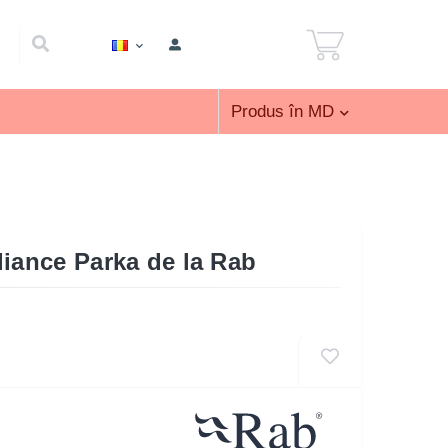
Produs în MD
liance Parka de la Rab