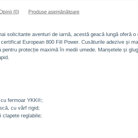
Opinii (0)
Produse asemănătoare
ai solicitante aventuri de iarnă, acestă geacă lungă oferă o
 certificat European 800 Fill Power. Cusăturile adezive și 
ntă pentru protecție maximă în medii umede. Manșetele și glug
pid.
at cu fermoar YKK®;
scă, cu vârf rigid;
i clapete reglabile;