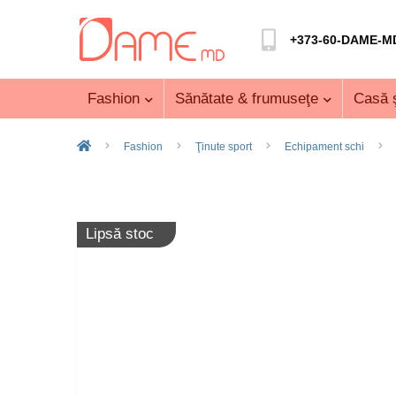
+373-60-DAME-M
Fashion
Sănătate & frumuseţe
Casă ş
Fashion
Ţinute sport
Echipament schi
Lipsă stoc