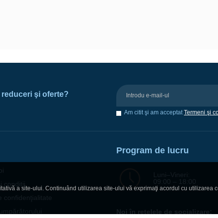
e reduceri şi oferte?
Am citit şi am acceptat
Termeni şi co
Program de lucru
oi
Luni–Vineri:
09:00 – 18:00
 condiţii
ativă a site-ului. Continuând utilizarea site-ului vă exprimaţi acordul cu utilizarea c
e confidenţialitate
umpărătorului
Noi în reţelele de socializare: