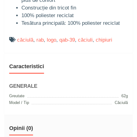
plus de confort
Construcție din tricot fin
100% poliester reciclat
Tesătura principală: 100% poliester reciclat
căciulă
,
rab
,
logo
,
qab-39
,
căciuli
,
chipiuri
Caracteristici
GENERALE
Greutate
62g
Model / Tip
Căciulă
Opinii (0)