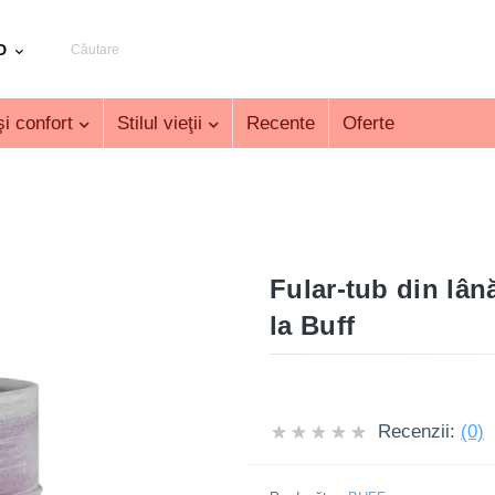
D
i confort
Stilul vieţii
Recente
Oferte
Fular-tub din lân
la Buff
Recenzii:
(0)