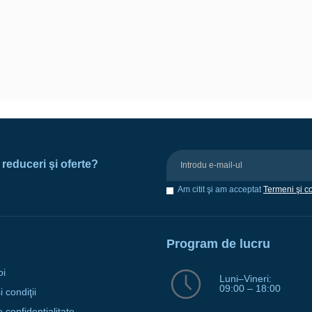
e reduceri şi oferte?
Am citit şi am acceptat
Termeni şi co
Program de lucru
oi
Luni–Vineri:
09:00 – 18:00
 condiţii
e confidenţialitate