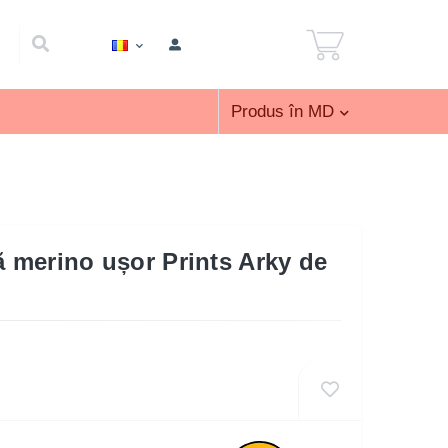
Produs în MD
ă merino ușor Prints Arky de