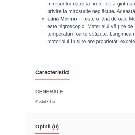
mirosurilor datorită firelor de argint na
privire la mirosurile neplăcute. Această
Lână Merino
— este o lână de oaie Meri
este higroscopic. Materialul vă ține de
temperaturi foarte scăzute. Lungimea ma
materialul în sine are proprietăți excel
Caracteristici
GENERALE
Model / Tip
Opinii (0)