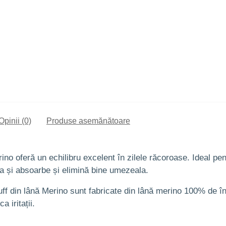
Opinii (0)
Produse asemănătoare
no oferă un echilibru excelent în zilele răcoroase. Ideal pent
ra și absoarbe și elimină bine umezeala.
 din lână Merino sunt fabricate din lână merino 100% de înalt
a iritații.