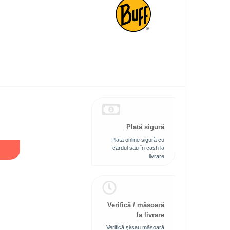
Plată sigură
Plata online sigură cu
cardul sau în cash la
livrare
Verifică / măsoară
la livrare
Verifică şi/sau măsoară