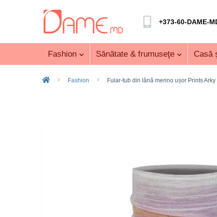
+373-60-DAME-M
Fashion
Sănătate & frumuseţe
Casă ş
Fashion
Fular-tub din lână merino ușor Prints Arky