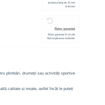
produsul timp de 15 min
la livrare
Retur garantat
Retur garantat în 14 zile
fără explicarea motivelor
ru plimbări, drumeții sau activități sportive
ă calitate și moale, astfel încât le puteți