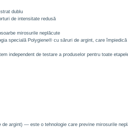
 strat dublu
rturi de intensitate redusă
absoarbe mirosurile neplăcute
ogia specială Polygiene® cu săruri de argint, care împiedică d
em independent de testare a produselor pentru toate etapel
 de argint) — este o tehnologie care previne mirosurile neplă