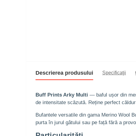
Descrierea produsului
Specificaţii
Buff Prints Arky Multi
— baful ușor din meri
de intensitate scăzută. Reține perfect căldu
Bufantele versatile din gama Merino Wool Buff
purta în jurul gâtului sau pe față fără a provoc
Particularități