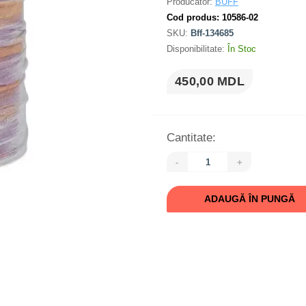
Producător:
BUFF
Cod produs:
10586-02
SKU:
Bff-134685
Disponibilitate:
În Stoc
450,00 MDL
Cantitate:
-
+
ADAUGĂ ÎN PUNGĂ