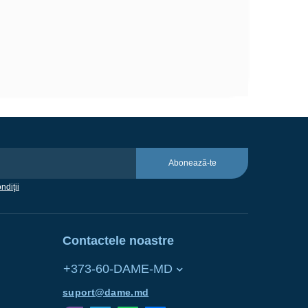
Abonează-te
ndiţii
Contactele noastre
+373-60-DAME-MD
suport@dame.md