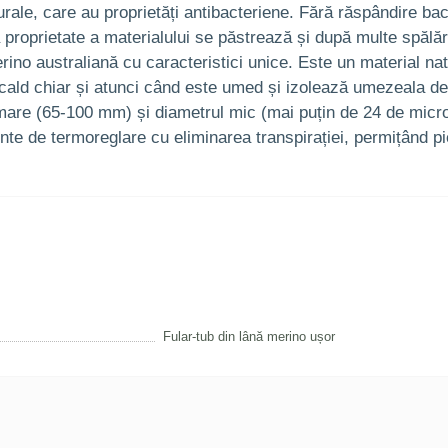
turale, care au proprietăți antibacteriene. Fără răspândire bac
 proprietate a materialului se păstrează și după multe spălăr
no australiană cu caracteristici unice. Este un material natu
 cald chiar și atunci când este umed și izolează umezeala de p
re (65-100 mm) și diametrul mic (mai puțin de 24 de microni) 
ente de termoreglare cu eliminarea transpirației, permițând pie
Fular-tub din lână merino ușor