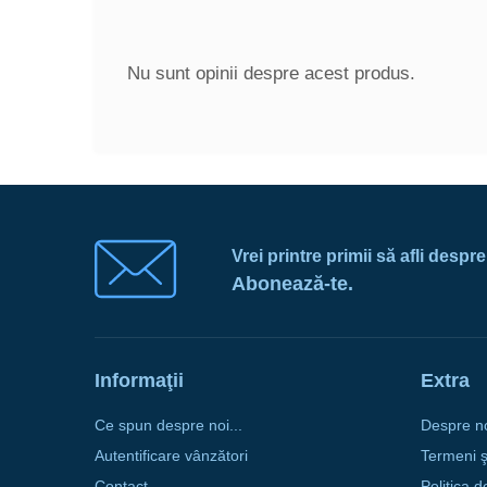
Nu sunt opinii despre acest produs.
Vrei printre primii să afli despr
Abonează-te.
Informaţii
Extra
Ce spun despre noi...
Despre n
Autentificare vânzători
Termeni şi
Contact
Politica d