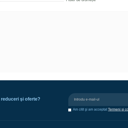
e reduceri şi oferte?
Am citit şi am acceptat
Termeni şi co