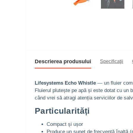
Descrierea produsului
Specificaţii
Lifesystems Echo Whistle
— un fluier comp
Fluierul plutește pe apă și este dotat cu un b
când vrei să atragi atenția serviciilor de sal
Particularități
Compact și ușor
Produce un sunet de frecvență înaltă (