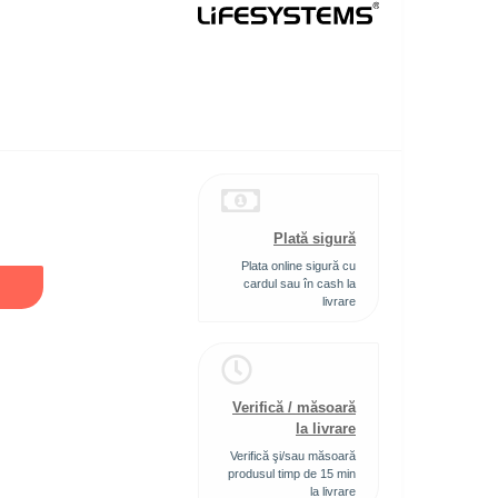
Plată sigură
Plata online sigură cu
cardul sau în cash la
livrare
Verifică / măsoară
la livrare
Verifică şi/sau măsoară
produsul timp de 15 min
la livrare