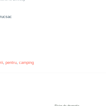
 rucsac
ii
,
pentru
,
camping
Fluier de drumeție