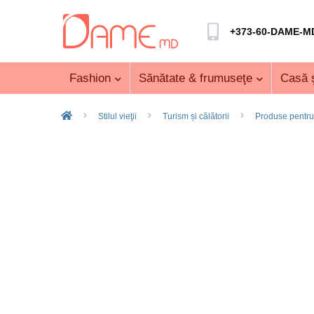
+373-60-DAME-M
Fashion
Sănătate & frumuseţe
Casă ş
Stilul vieţii
Turism și călătorii
Produse pentr