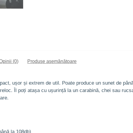
Opinii (0)
Produse asemănătoare
act, ușor și extrem de util. Poate produce un sunet de până
reloc. Îl poți atașa cu ușurință la un carabină, chei sau rucs
vare.
până la 108db)