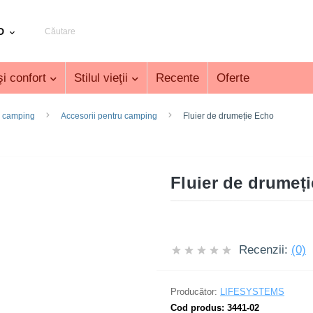
D
i confort
Stilul vieţii
Recente
Oferte
u camping
Accesorii pentru camping
Fluier de drumeție Echo
Fluier de drumeț
Recenzii:
(0)
Producător:
LIFESYSTEMS
Cod produs:
3441-02