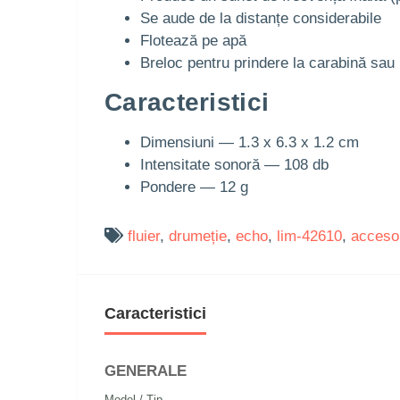
Se aude de la distanțe considerabile
Flotează pe apă
Breloc pentru prindere la carabină sau
Caracteristici
Dimensiuni — 1.3 x 6.3 x 1.2 cm
Intensitate sonoră — 108 db
Pondere — 12 g
fluier
,
drumeție
,
echo
,
lim-42610
,
accesor
Caracteristici
GENERALE
Model / Tip