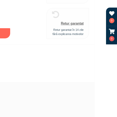
0
Retur garantat
Retur garantat în 14 zile
fără explicarea motivelor
0