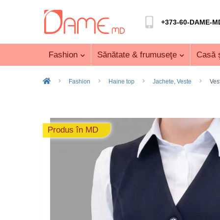
+373-60-DAME-M
Fashion
Sănătate & frumuseţe
Casă ş
Fashion
Haine top
Jachete, Veste
Ves
Produs în MD