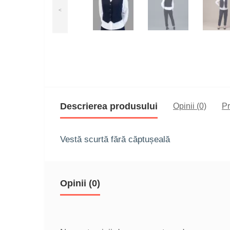
<
Descrierea produsului
Opinii (0)
P
Vestă scurtă fără căptușeală
Opinii (0)