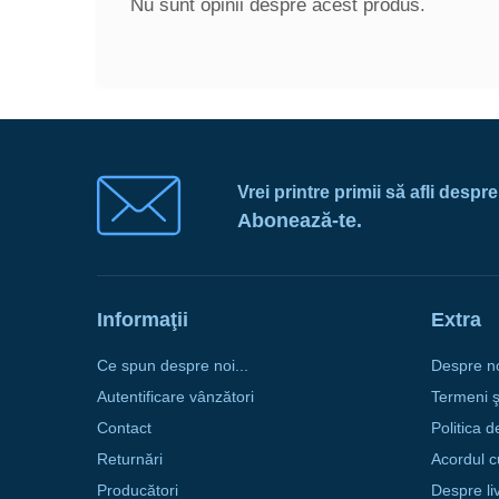
Nu sunt opinii despre acest produs.
Vrei printre primii să afli despr
Abonează-te.
Informaţii
Extra
Ce spun despre noi...
Despre n
Autentificare vânzători
Termeni şi
Contact
Politica d
Returnări
Acordul c
Producători
Despre li