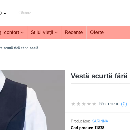
D
i confort
Stilul vieţii
Recente
Oferte
tă scurtă fără căptușeală
Vestă scurtă fără
Recenzii:
(0)
Producător:
KARINNA
Cod produs:
11838