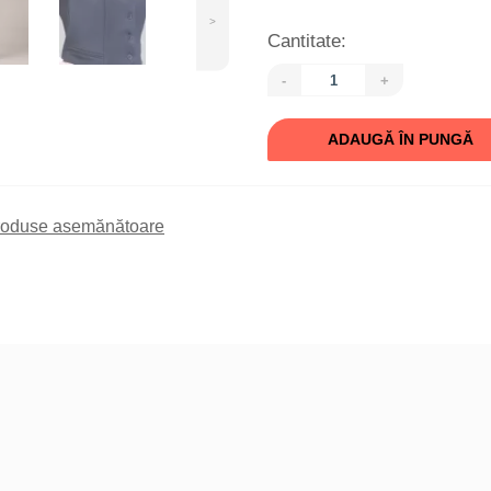
>
Cantitate:
-
+
ADAUGĂ ÎN PUNGĂ
roduse asemănătoare