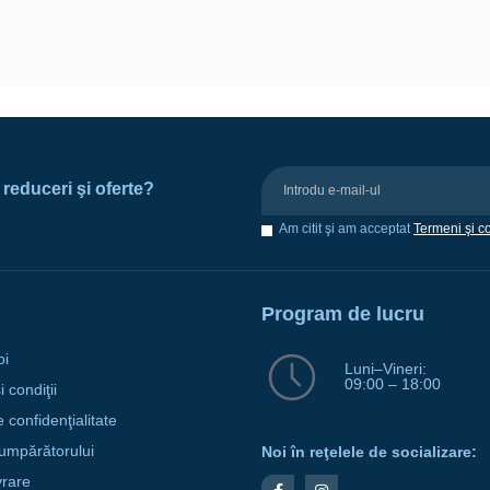
e reduceri şi oferte?
Am citit şi am acceptat
Termeni şi co
Program de lucru
oi
Luni–Vineri:
09:00 – 18:00
 condiţii
e confidenţialitate
umpărătorului
Noi în reţelele de socializare:
vrare