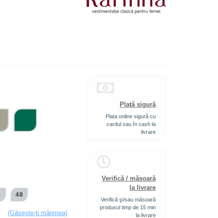
Plată sigură
Plata online sigură cu
cardul sau în cash la
livrare
Verifică / măsoară
la livrare
6
48
Verifică şi/sau măsoară
produsul timp de 15 min
(Găseşte-ţi mărimea)
la livrare