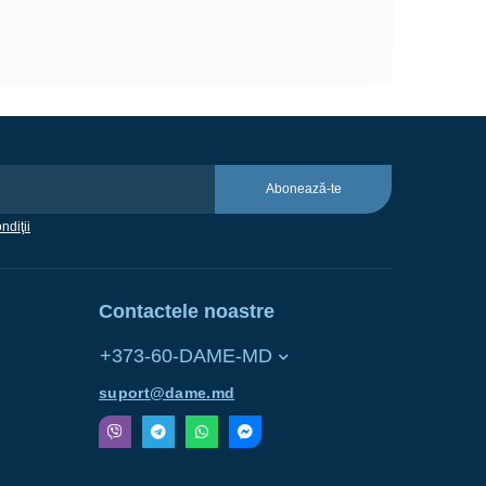
Abonează-te
ndiţii
Contactele noastre
+373-60-DAME-MD
suport@dame.md