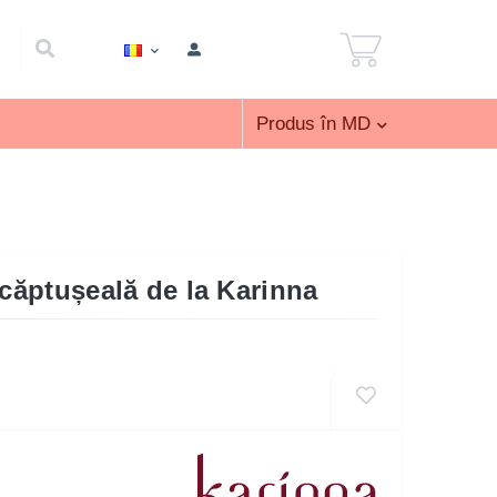
Produs în MD
 căptușeală de la Karinna