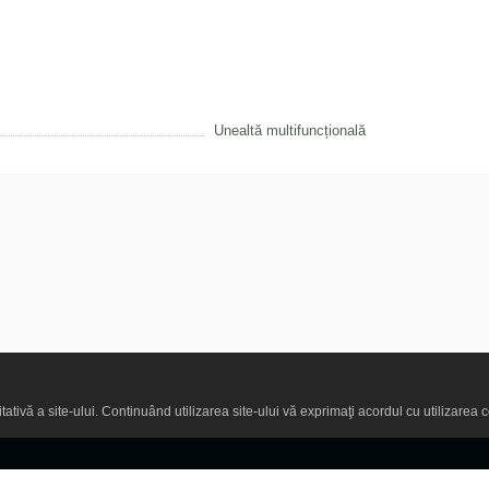
Unealtă multifuncțională
ativă a site-ului. Continuând utilizarea site-ului vă exprimaţi acordul cu utilizarea c