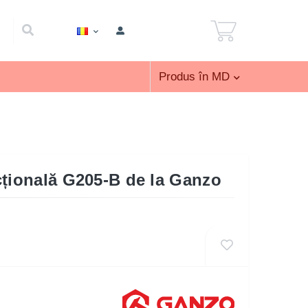
Produs în MD
cțională G205-B de la Ganzo