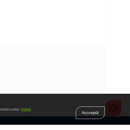
ookies-urilor.
Detalii
Accceptă