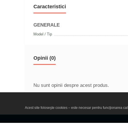
Caracteristici
GENERALE
Model / Tip
Opinii (0)
Nu sunt opinii despre acest produs.
Acest site foloseşte cookies – este necesar pentru funcţionarea calit