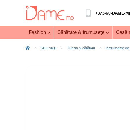
+373-60-DAME-M
Fashion
Sănătate & frumuseţe
Casă ş
Stilul vieţii
Turism și călătorii
Instrumente de 