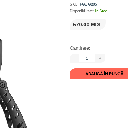
SKU:
FGz-G205
Disponibilitate:
În Stoc
570,00 MDL
Cantitate:
-
+
ADAUGĂ ÎN PUNGĂ