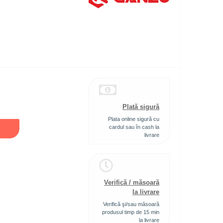
Plată sigură
Plata online sigură cu
cardul sau în cash la
livrare
Verifică / măsoară
la livrare
Verifică şi/sau măsoară
produsul timp de 15 min
la livrare