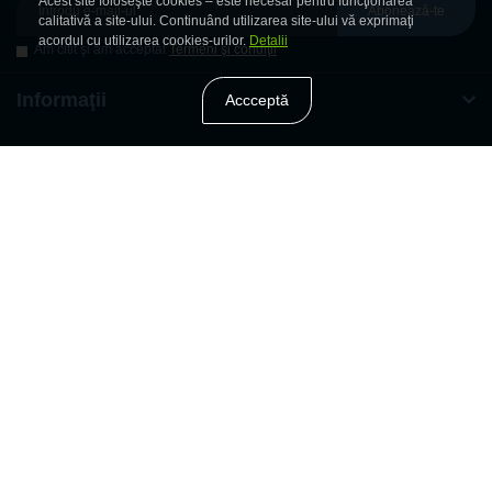
Acest site foloseşte cookies – este necesar pentru funcţionarea
Abonează-te
calitativă a site-ului. Continuând utilizarea site-ului vă exprimaţi
acordul cu utilizarea cookies-urilor.
Detalii
Am citit şi am acceptat
Termeni şi condiţii
Informaţii
Accceptă
Extra
Program de lucru
Contactele noastre
Dame.md © 2026
Elaborat de