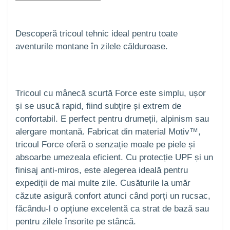
Descoperă tricoul tehnic ideal pentru toate
aventurile montane în zilele călduroase.
Tricoul cu mânecă scurtă Force este simplu, ușor
și se usucă rapid, fiind subțire și extrem de
confortabil. E perfect pentru drumeții, alpinism sau
alergare montană. Fabricat din material Motiv™,
tricoul Force oferă o senzație moale pe piele și
absoarbe umezeala eficient. Cu protecție UPF și un
finisaj anti-miros, este alegerea ideală pentru
expediții de mai multe zile. Cusăturile la umăr
căzute asigură confort atunci când porți un rucsac,
făcându-l o opțiune excelentă ca strat de bază sau
pentru zilele însorite pe stâncă.