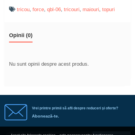
tricou
,
force
,
qbl-06
,
tricouri
,
maiouri
,
topuri
Opinii (0)
Nu sunt opinii despre acest produs.
Vrei printre primii să afli despre reduceri şi oferte?
Abonează-te.