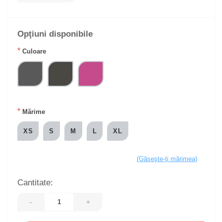
Opţiuni disponibile
*
Culoare
*
Mărime
XS
S
M
L
XL
(Găseşte-ţi mărimea)
Cantitate:
-
+