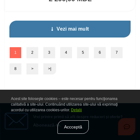
Vezi mai mult
1
2
3
4
5
6
7
8
>
>|
Acest site foloseşte cookies – este necesar pentru funcţionarea
calitativă a site-ului. Continuând utilizarea site-ului vă exprimaţi
acordul cu utilizarea cookies-urilor.
Detalii
Vrei printre primii să afli despre reduceri şi oferte?
Abonează-te.
Accceptă