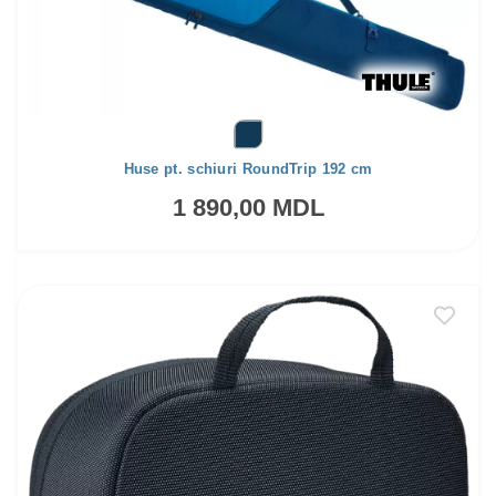
Huse pt. schiuri RoundTrip 192 cm
1 890,00 MDL