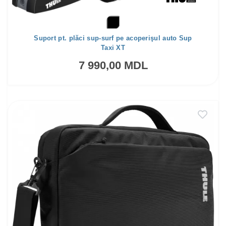
Suport pt. plăci sup-surf pe acoperişul auto Sup
Taxi XT
7 990,00 MDL