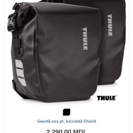
Geantă-coş pt. bicicletă Shield
2 290,00 MDL