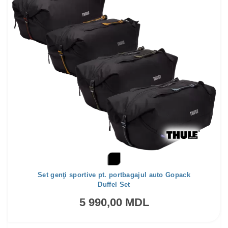
Set genţi sportive pt. portbagajul auto Gopack
Duffel Set
5 990,00 MDL