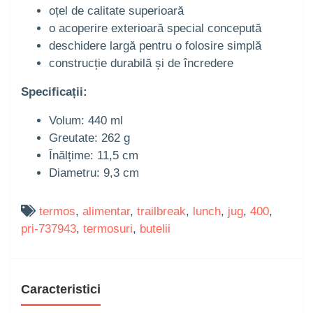
oțel de calitate superioară
o acoperire exterioară special concepută
deschidere largă pentru o folosire simplă
construcție durabilă și de încredere
Specificații:
Volum: 440 ml
Greutate: 262 g
Înălțime: 11,5 cm
Diametru: 9,3 cm
termos
,
alimentar
,
trailbreak
,
lunch
,
jug
,
400
,
pri-737943
,
termosuri
,
butelii
Caracteristici