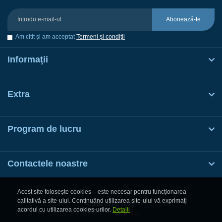
Abonează-te
Am citit şi am acceptat
Termeni şi condiţii
Informaţii
Extra
Program de lucru
Contactele noastre
Acest site foloseşte cookies – este necesar pentru funcţionarea
calitativă a site-ului. Continuând utilizarea site-ului vă exprimaţi
Dame.md © 2026
acordul cu utilizarea cookies-urilor.
Detalii
Elaborat de