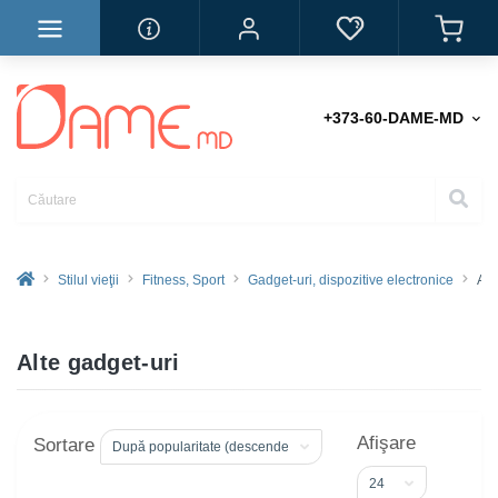
+373-60-DAME-MD
Stilul vieţii
Fitness, Sport
Gadget-uri, dispozitive electronice
Alt
Alte gadget-uri
Afişare
Sortare