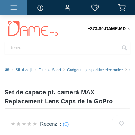
+373-60-DAME-MD
Stilul vieţii
Fitness, Sport
Gadget-uri, dispozitive electronice
Cam
Set de capace pt. cameră MAX
Replacement Lens Caps de la GoPro
Recenzii:
(0)