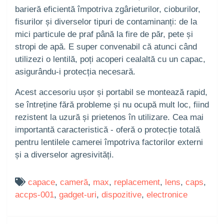
barieră eficientă împotriva zgârieturilor, cioburilor,
fisurilor și diverselor tipuri de contaminanți: de la
mici particule de praf până la fire de păr, pete și
stropi de apă. E super convenabil că atunci când
utilizezi o lentilă, poți acoperi cealaltă cu un capac,
asigurându-i protecția necesară.
Acest accesoriu ușor și portabil se montează rapid,
se întreține fără probleme și nu ocupă mult loc, fiind
rezistent la uzură și prietenos în utilizare. Cea mai
importantă caracteristică - oferă o protecție totală
pentru lentilele camerei împotriva factorilor externi
și a diverselor agresivități.
capace
,
cameră
,
max
,
replacement
,
lens
,
caps
,
accps-001
,
gadget-uri
,
dispozitive
,
electronice