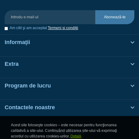
Abonează-te
Am citit şi am acceptat
Termeni şi condiţii
Informaţii
Extra
Program de lucru
Contactele noastre
Acest site foloseşte cookies – este necesar pentru funcţionarea
calitativă a site-ului. Continuând utilizarea site-ului vă exprimaţi
Dame.md © 2026
acordul cu utilizarea cookies-urilor.
Detalii
Elaborat de