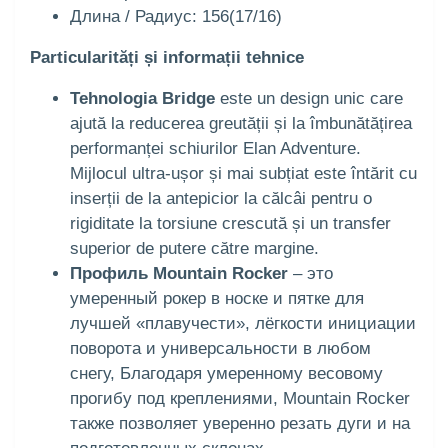
Длина / Радиус: 156(17/16)
Particularități și informații tehnice
Tehnologia Bridge
este un design unic care
ajută la reducerea greutății și la îmbunătățirea
performanței schiurilor Elan Adventure.
Mijlocul ultra-ușor și mai subțiat este întărit cu
inserții de la antepicior la călcâi pentru o
rigiditate la torsiune crescută și un transfer
superior de putere către margine.
Профиль Mountain Rocker
– это
умеренный рокер в носке и пятке для
лучшей «плавучести», лёгкости инициации
поворота и универсальности в любом
снегу, Благодаря умеренному весовому
прогибу под креплениями, Mountain Rocker
также позволяет уверенно резать дуги и на