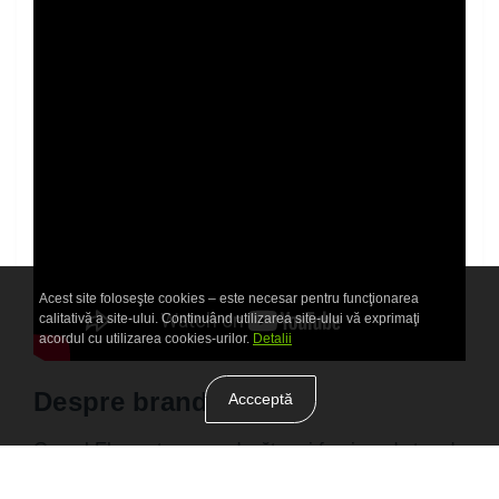
Acest site foloseşte cookies – este necesar pentru funcţionarea
calitativă a site-ului. Continuând utilizarea site-ului vă exprimaţi
acordul cu utilizarea cookies-urilor.
Detalii
Despre brand
Accceptă
Grupul Elan este un producător și furnizor de top de
echipamente sportive și de agrement. Compania