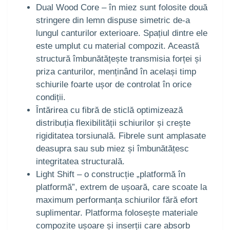
Dual Wood Core – în miez sunt folosite două
stringere din lemn dispuse simetric de-a
lungul canturilor exterioare. Spațiul dintre ele
este umplut cu material compozit. Această
structură îmbunătățește transmisia forței și
priza canturilor, menținând în același timp
schiurile foarte ușor de controlat în orice
condiții.
Întărirea cu fibră de sticlă optimizează
distribuția flexibilității schiurilor și crește
rigiditatea torsiunală. Fibrele sunt amplasate
deasupra sau sub miez și îmbunătățesc
integritatea structurală.
Light Shift – o construcție „platformă în
platformă”, extrem de ușoară, care scoate la
maximum performanța schiurilor fără efort
suplimentar. Platforma folosește materiale
compozite ușoare și inserții care absorb