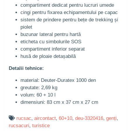
compartiment dedicat pentru lucruri umede
cingi pentru fixarea echipamentului pe capac
sistem de prindere pentru bețe de trekking și
piolet
buzunar lateral pentru hartă
eticheta cu simbolurile SOS
compartiment inferior separat
husă de ploaie detașabilă
Detalii tehnice:
material: Deuter-Duratex 1000 den
greutate: 2,69 kg
volum: 60 + 10 l
dimensiuni: 83 cm x 37 cm x 27 cm
rucsac
,
aircontact
,
60+10
,
deu-3320416
,
genți
,
rucsacuri
,
turistice