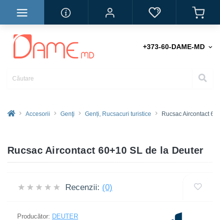
+373-60-DAME-MD
Accesorii
Genţi
Genți, Rucsacuri turistice
Rucsac Aircontact 60
Rucsac Aircontact 60+10 SL de la Deuter
Recenzii:
(0)
Producător:
DEUTER