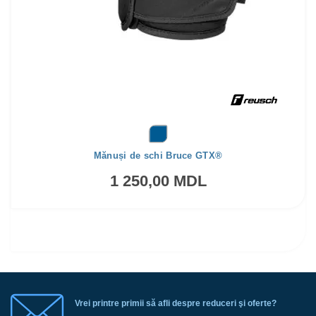
Mănuși de schi Bruce GTX®
1 250,00 MDL
Vrei printre primii să afli despre reduceri şi oferte?