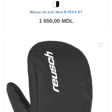
Mănuși de schi Nora R-TEX® XT
1 650,00 MDL