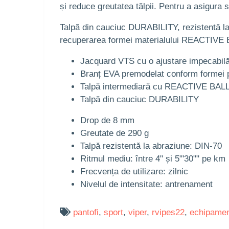
și reduce greutatea tălpii. Pentru a asigura 
Talpă din cauciuc DURABILITY, rezistentă la ab
recuperarea formei materialului REACTIVE BAL
Jacquard VTS cu o ajustare impecabi
Branț EVA premodelat conform formei p
Talpă intermediară cu REACTIVE BALL
Talpă din cauciuc DURABILITY
Drop de 8 mm
Greutate de 290 g
Talpă rezistentă la abraziune: DIN-70
Ritmul mediu: între 4" și 5"'30"" pe km
Frecvența de utilizare: zilnic
Nivelul de intensitate: antrenament
pantofi
,
sport
,
viper
,
rvipes22
,
echipame