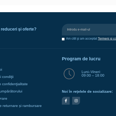
e reduceri şi oferte?
Am citit şi am acceptat
Termeni şi co
Program de lucru
oi
Luni–Vineri:
09:00 – 18:00
 condiţii
e confidenţialitate
umpărătorului
Noi în reţelele de socializare:
vrare
de returnare și rambursare