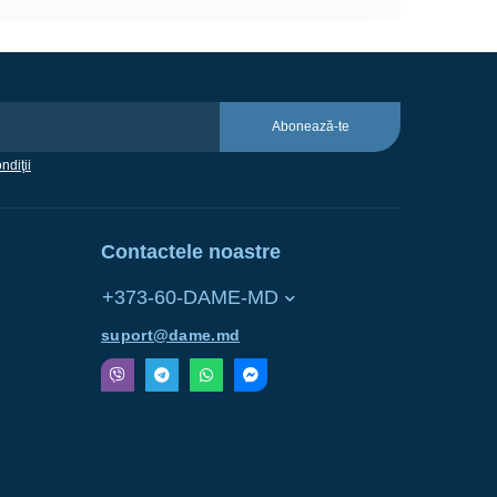
Abonează-te
ndiţii
Contactele noastre
+373-60-DAME-MD
suport@dame.md