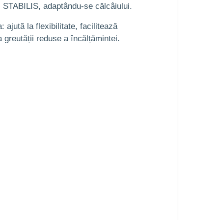
mul STABILIS, adaptându-se călcâiului.
jută la flexibilitate, facilitează
greutății reduse a încălțămintei.