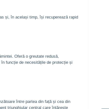
as și, în același timp, își recuperează rapid
țămintei. Oferă o greutate redusă,
 în funcție de necesitățile de protecție și
nzătoare între partea din față și cea din
ent triunghiular central care întărește