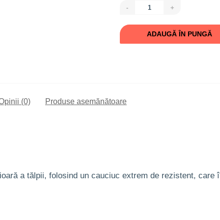
-
+
ADAUGĂ ÎN PUNGĂ
Opinii (0)
Produse asemănătoare
ară a tălpii, folosind un cauciuc extrem de rezistent, care î