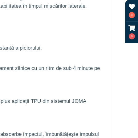
bilitatea în timpul mișcărilor laterale.
0
0
stantă a piciorului.
enament zilnice cu un ritm de sub 4 minute pe
, plus aplicații TPU din sistemul JOMA
e absoarbe impactul, îmbunătățește impulsul