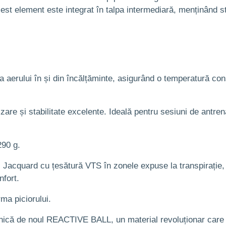
cest element este integrat în talpa intermediară, menținând sta
ia aerului în și din încălțăminte, asigurând o temperatură con
zare și stabilitate excelente. Ideală pentru sesiuni de antr
290 g.
l Jacquard cu țesătură VTS în zonele expuse la transpirație
fort.
ma piciorului.
 unică de noul REACTIVE BALL, un material revoluționar car