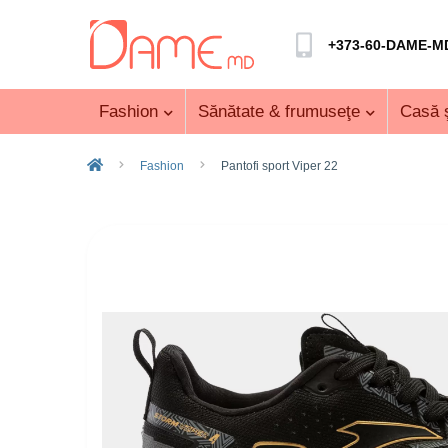
+373-60-DAME-M
Fashion
Sănătate & frumuseţe
Casă ş
Fashion
Pantofi sport Viper 22