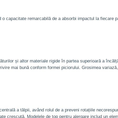
d o capacitate remarcabilă de a absorbi impactul la fiecare p
turilor și altor materiale rigide în partea superioară a încăl
potrivire mai bună conform formei piciorului. Grosimea variază,
entrală a tălpii, având rolul de a preveni rotațiile necorespu
litate crescută. Modelele de top pentru alergare includ un elem