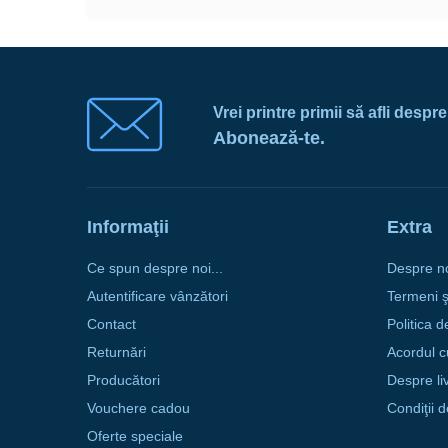
Vrei printre primii să afli despr
Abonează-te.
Informaţii
Extra
Ce spun despre noi...
Despre n
Autentificare vânzători
Termeni şi
Contact
Politica d
Returnări
Acordul c
Producători
Despre li
Vouchere cadou
Condiţii 
Oferte speciale