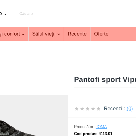
D
i confort
Stilul vieţii
Recente
Oferte
Pantofi sport Vip
Recenzii:
(0)
Producător:
JOMA
Cod produs:
4113-01