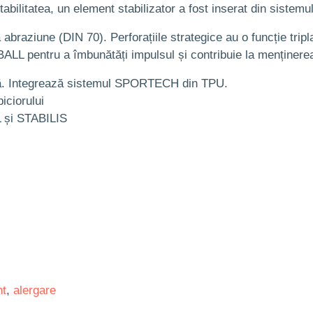
stabilitatea, un element stabilizator a fost inserat din siste
raziune (DIN 70). Perforațiile strategice au o funcție tripla: a
L pentru a îmbunătăți impulsul și contribuie la menținerea 
lă. Integrează sistemul SPORTECH din TPU.
iciorului
 și STABILIS
nt
,
alergare