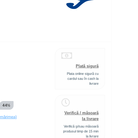
Plată sigură
Plata online sigură cu
cardul sau în cash la
livrare
44½
Verifică / măsoară
 mărimea)
la livrare
Verifică şi/sau măsoară
produsul timp de 15 min
la livrare