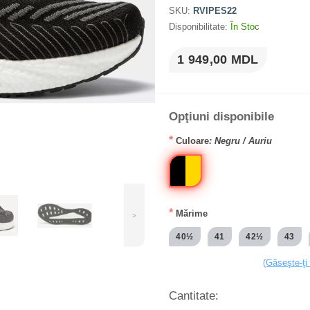
SKU:
RVIPES22
Disponibilitate:
În Stoc
1 949,00 MDL
Opţiuni disponibile
*
Culoare
: Negru / Auriu
*
Mărime
>
40½
41
42½
43
(Găseşte-ţi
Cantitate: