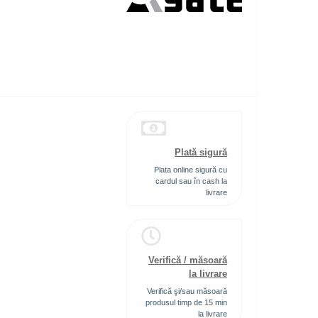
Plată sigură
Plata online sigură cu
cardul sau în cash la
livrare
Verifică / măsoară
la livrare
Verifică şi/sau măsoară
produsul timp de 15 min
la livrare