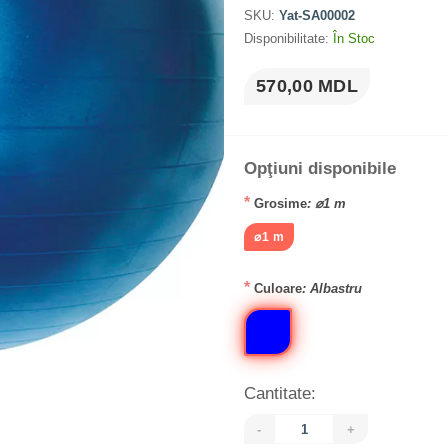
SKU:
Yat-SA00002
Disponibilitate:
În Stoc
570,00 MDL
Opţiuni disponibile
*
Grosime
: ⌀1 m
⌀1 m
*
Culoare
: Albastru
Cantitate:
-
+