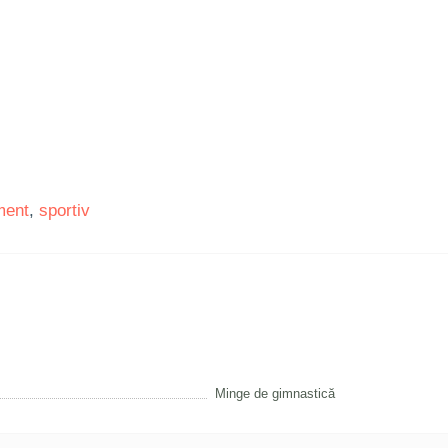
ment
,
sportiv
Minge de gimnastică