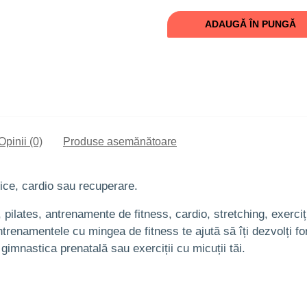
ADAUGĂ ÎN PUNGĂ
Opinii (0)
Produse asemănătoare
ice, cardio sau recuperare.
pilates, antrenamente de fitness, cardio, stretching, exerciț
ntrenamentele cu mingea de fitness te ajută să îți dezvolți forț
gimnastica prenatală sau exerciții cu micuții tăi.