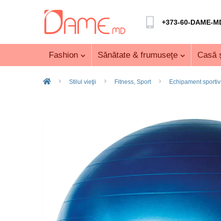
+373-60-DAME-M
Fashion
Sănătate & frumuseţe
Casă ş
Stilul vieţii
Fitness, Sport
Echipament sportiv