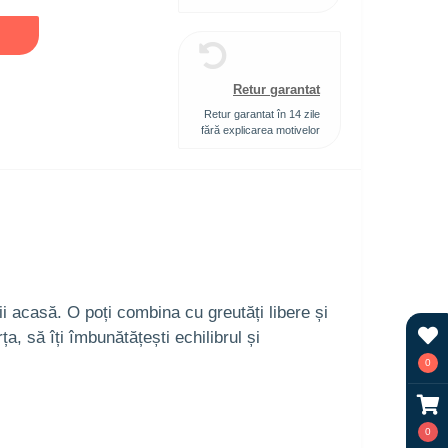
Retur garantat
Retur garantat în 14 zile
fără explicarea motivelor
ii acasă. O poți combina cu greutăți libere și
a, să îți îmbunătățești echilibrul și
0
0