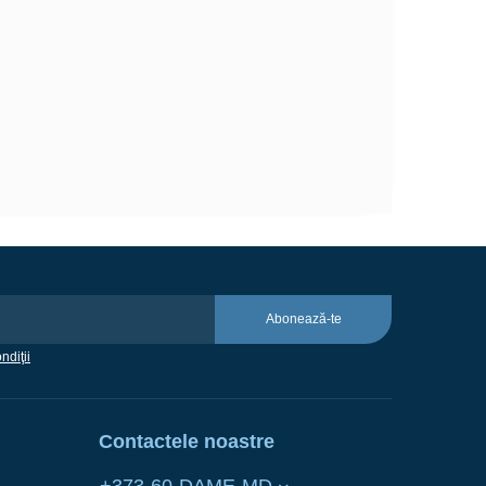
Abonează-te
ndiţii
Contactele noastre