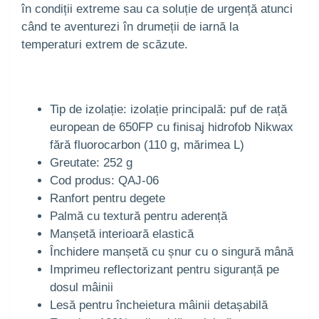
în condiții extreme sau ca soluție de urgență atunci
când te aventurezi în drumeții de iarnă la
temperaturi extrem de scăzute.
Tip de izolație: izolație principală: puf de rață
european de 650FP cu finisaj hidrofob Nikwax
fără fluorocarbon (110 g, mărimea L)
Greutate: 252 g
Cod produs: QAJ-06
Ranfort pentru degete
Palmă cu textură pentru aderență
Manșetă interioară elastică
Închidere manșetă cu șnur cu o singură mână
Imprimeu reflectorizant pentru siguranță pe
dosul mâinii
Lesă pentru încheietura mâinii detașabilă