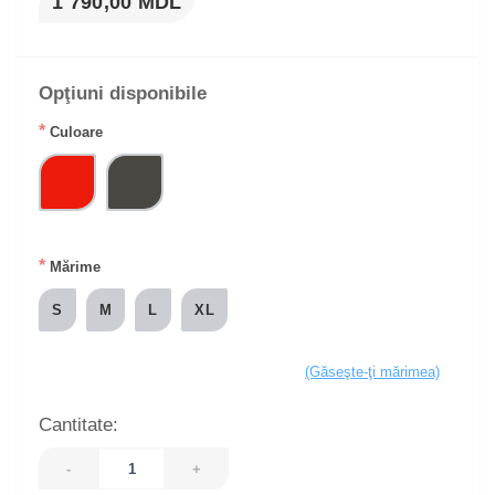
1 790,00 MDL
Opţiuni disponibile
*
Culoare
*
Mărime
S
M
L
XL
(Găseşte-ţi mărimea)
Cantitate:
-
+