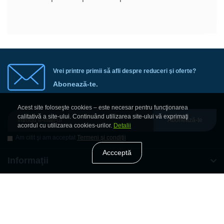
Vrei printre primii să afli despre reduceri şi oferte?
Abonează-te.
Acest site foloseşte cookies – este necesar pentru funcţionarea
calitativă a site-ului. Continuând utilizarea site-ului vă exprimaţi
Abonează-te
acordul cu utilizarea cookies-urilor.
Detalii
Am citit şi am acceptat
Termeni şi condiţii
Accceptă
Informaţii
Extra