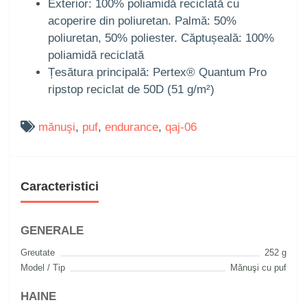
Exterior: 100% poliamidă reciclată cu
acoperire din poliuretan. Palmă: 50%
poliuretan, 50% poliester. Căptușeală: 100%
poliamidă reciclată
Țesătura principală: Pertex® Quantum Pro
ripstop reciclat de 50D (51 g/m²)
mănuşi
,
puf
,
endurance
,
qaj-06
Caracteristici
GENERALE
Greutate
252 g
Model / Tip
Mănuşi cu puf
HAINE