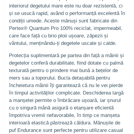
interiorul degetului mare este nu doar rezistentă, ci
și se usucă rapid, având o performanță excelentă în
condiții umede. Aceste mănuși sunt fabricate din
Pertex® Quantum Pro 100% reciclat, impermeabil,
care face față cu brio ploii ușoare, zăpezii și
vântului, menținându-ți degetele uscate și calde.
Protecția suplimentară pe partea din față a mâinii și
degetelor conferă durabilitate, fiind dotate cu palmă
texturată pentru o prindere mai bună a bețelor de
mers sau a toporului. Bucla detașabilă pentru
încheietura mâinii îți garantează că nu le vei pierde
în timpul activităților complicate. Deschiderea largă
a manșetei permite o îmbrăcare ușoară, iar șnurul
cu o singură mână asigură o etanșare eficientă
împotriva vremii nefavorabile, în timp ce manșeta
interioară elastică păstrează căldura. Mănușile de
puf Endurance sunt perfecte pentru utilizare casual