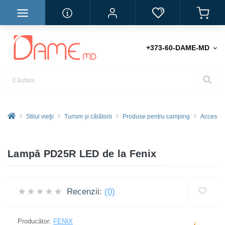
+373-60-DAME-MD
Stilul vieţii
Turism și călătorii
Produse pentru camping
Accesori
Lampă PD25R LED de la Fenix
Recenzii:
(0)
Producător:
FENIX