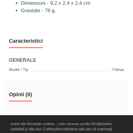
Dimensiuni - 9,2 x 2,4 x 2,4 cm
Greutate - 78 g.
Caracteristici
GENERALE
Model / Tip
Felinar
Opinii (0)
Nu sunt opinii despre acest produs.
Acest site foloseşte cookies – este necesar pentru funcţionarea
calitativă a site-ului. Continuând utilizarea site-ului vă exprimaţi