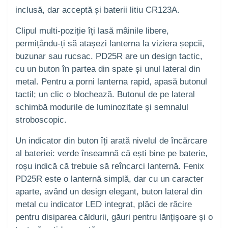
inclusă, dar acceptă și baterii litiu CR123A.
Clipul multi-poziție îți lasă mâinile libere,
permițându-ți să atașezi lanterna la viziera șepcii,
buzunar sau rucsac. PD25R are un design tactic,
cu un buton în partea din spate și unul lateral din
metal. Pentru a porni lanterna rapid, apasă butonul
tactil; un clic o blochează. Butonul de pe lateral
schimbă modurile de luminozitate și semnalul
stroboscopic.
Un indicator din buton îți arată nivelul de încărcare
al bateriei: verde înseamnă că ești bine pe baterie,
roșu indică că trebuie să reîncarci lanternă. Fenix
PD25R este o lanternă simplă, dar cu un caracter
aparte, având un design elegant, buton lateral din
metal cu indicator LED integrat, plăci de răcire
pentru disiparea căldurii, găuri pentru lănțișoare și o