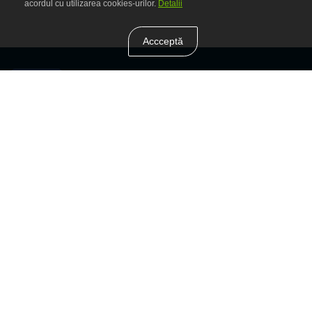
acordul cu utilizarea cookies-urilor.
Detalii
Accceptă
Vrei printre primii să afli despre reduceri şi oferte?
Abonează-te.
Abonează-te
Am citit şi am acceptat
Termeni şi condiţii
Informaţii
Extra
Program de lucru