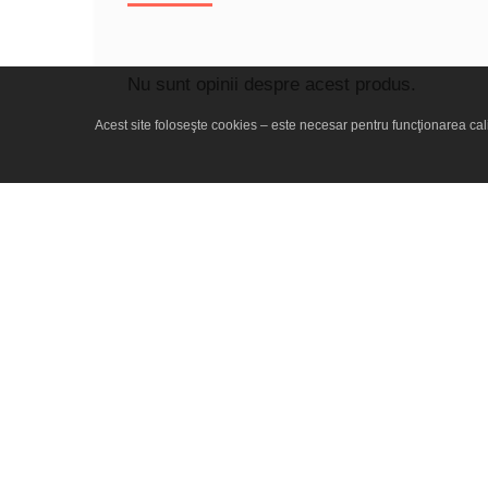
Nu sunt opinii despre acest produs.
Acest site foloseşte cookies – este necesar pentru funcţionarea calit
Vrei printre primii să afli despr
Abonează-te.
Informaţii
Extra
Ce spun despre noi...
Despre n
Autentificare vânzători
Termeni şi