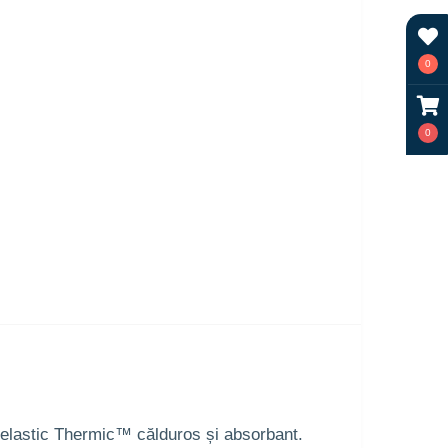
0
0
ce elastic Thermic™ călduros și absorbant.