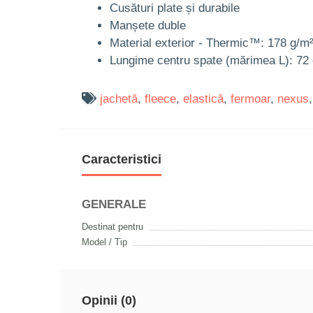
Cusături plate și durabile
Manșete duble
Material exterior - Thermic™: 178 g/m²
Lungime centru spate (mărimea L): 72
jachetă
,
fleece
,
elastică
,
fermoar
,
nexus
Caracteristici
GENERALE
Destinat pentru
Model / Tip
Opinii (0)