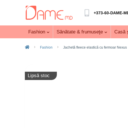
+373-60-DAME-M
Fashion
Sănătate & frumuseţe
Casă ş
Fashion
Jachetă fleece elastică cu fermoar Nexus
Lipsă stoc