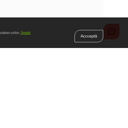
ookies-urilor.
Detalii
Accceptă
Abonează-te
ndiţii
Contactele noastre
+373-60-DAME-MD
suport@dame.md