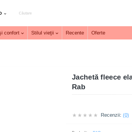
D
i confort
Stilul vieţii
Recente
Oferte
Jachetă fleece el
Rab
Recenzii:
(0)