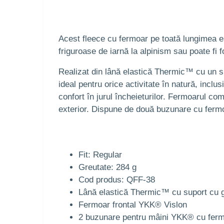
Acest fleece cu fermoar pe toată lungimea este
friguroase de iarnă la alpinism sau poate fi f
Realizat din lână elastică Thermic™ cu un su
ideal pentru orice activitate în natură, inclu
confort în jurul încheieturilor. Fermoarul co
exterior. Dispune de două buzunare cu ferm
Fit: Regular
Greutate: 284 g
Cod produs: QFF-38
Lână elastică Thermic™ cu suport cu g
Fermoar frontal YKK® Vislon
2 buzunare pentru mâini YKK® cu fer