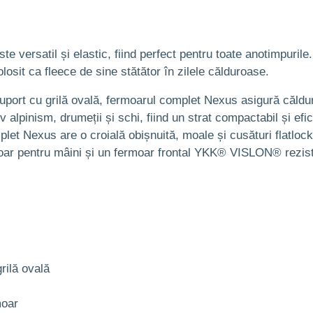
 versatil și elastic, fiind perfect pentru toate anotimpurile. 
olosit ca fleece de sine stătător în zilele călduroase.
port cu grilă ovală, fermoarul complet Nexus asigură căldură
siv alpinism, drumeții și schi, fiind un strat compactabil și e
mplet Nexus are o croială obișnuită, moale și cusături flatloc
oar pentru mâini și un fermoar frontal YKK® VISLON® rezist
rilă ovală
moar