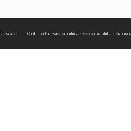
ativă a site-ului. Continuând utilizarea site-ului vă exprimaţi acordul cu utilizarea c
e reduceri şi oferte?
Am citit şi am acceptat
Termeni şi co
Program de lucru
oi
Luni–Vineri:
09:00 – 18:00
 condiţii