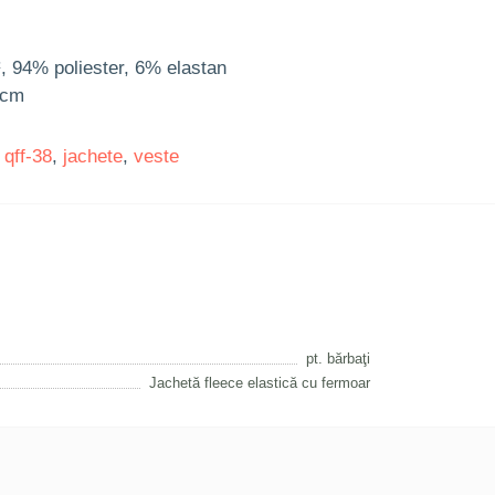
, 94% poliester, 6% elastan
 cm
,
qff-38
,
jachete
,
veste
pt. bărbaţi
Jachetă fleece elastică cu fermoar