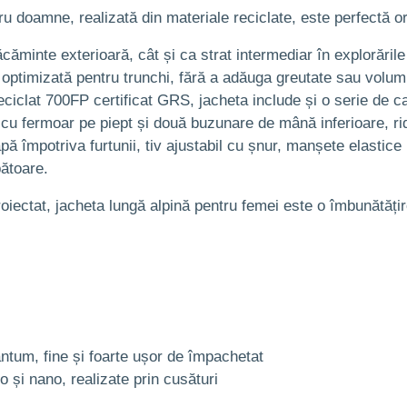
u doamne, realizată din materiale reciclate, este perfectă ori
ăcăminte exterioară, cât și ca strat intermediar în explorări
 optimizată pentru trunchi, fără a adăuga greutate sau volum
clat 700FP certificat GRS, jacheta include și o serie de carac
cu fermoar pe piept și două buzunare de mână inferioare, ridi
 împotriva furtunii, tiv ajustabil cu șnur, manșete elastice
bătoare.
oiectat, jacheta lungă alpină pentru femei este o îmbunătățire
ntum, fine și foarte ușor de împachetat
 și nano, realizate prin cusături