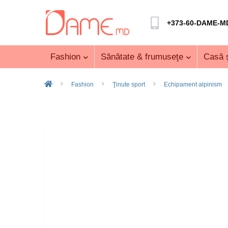
+373-60-DAME-M
Fashion
Sănătate & frumuseţe
Casă ş
Fashion
Ţinute sport
Echipament alpinism