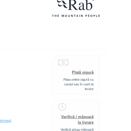
Plată sigură
Plata online sigură cu
cardul sau în cash la
livrare
Verifică / măsoară
ărimea)
la livrare
Verifică şi/sau măsoară