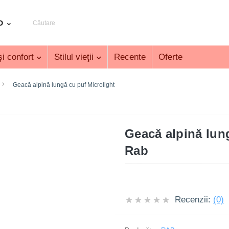
D
i confort
Stilul vieţii
Recente
Oferte
Geacă alpină lungă cu puf Microlight
Geacă alpină lung
Rab
Recenzii:
(0)