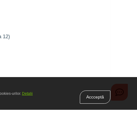
a 12)
ookies-urilor.
Detalii
Accceptă