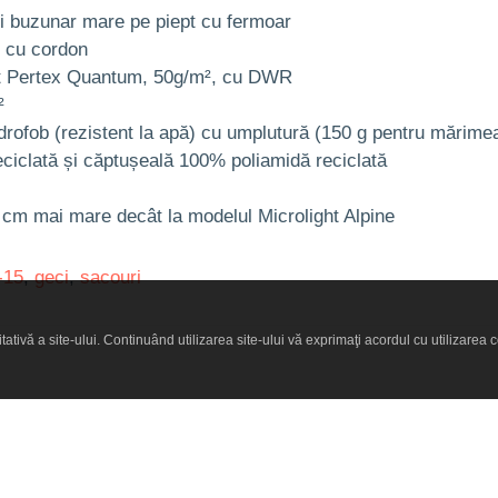
 buzunar mare pe piept cu fermoar
l cu cordon
lat Pertex Quantum, 50g/m², cu DWR
²
idrofob (rezistent la apă) cu umplutură (150 g pentru mărime
ciclată și căptușeală 100% poliamidă reciclată
 cm mai mare decât la modelul Microlight Alpine
-15
,
geci
,
sacouri
ativă a site-ului. Continuând utilizarea site-ului vă exprimaţi acordul cu utilizarea c
pt. femei