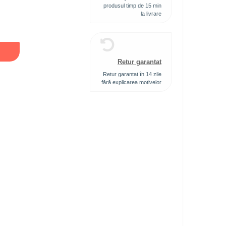
produsul timp de 15 min
la livrare
Retur garantat
Retur garantat în 14 zile
fără explicarea motivelor