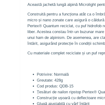
Această jachetă lungă alpină Microlight pentr
Construită pentru a funcționa atât ca o îmbr
micro și nano zonate care asigură o căldură
Pertex® Quantum reciclat, cu puf hidrofob reci
liber. Acestea constau într-un buzunar mare 
unui ham de alpinism. De asemenea, are clapă
întărit, asigurând protecție în condiții schim
Cu materiale complet reciclate și un puf repr
Potrivire: Normală
Greutate: 428g
Cod produs: QDB-15
Țesături de nailon ripstop Pertex® Qua
Construcție ușoară cu deflectoare micro
Glugă ajustabilă cu vârf întărit