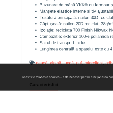
Buzunare de mână YKK® cu fermoar și
Manșete elastice interne și tiv ajustabi
Țesătură principală: nailon 30D recic
Căptușeală: nailon 20D reciclat, 38g/m
Izolație: reciclata 700 Finish Nikwax h
Compoziție: exterior 100% poliamidă re
Sacul de transport inclus
Lungimea centrală a spatelui este cu 4
geacă
,
alpină
,
lungă
,
puf
,
microlight
,
qdb
Acest site foloseşte cookies – este necesar pentru funcţionarea calit
Caracteristici
GENERALE
Destinat pentru