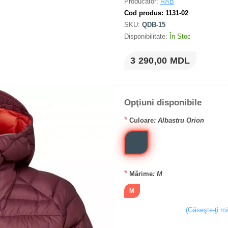
Producător:
RAB
Cod produs:
1131-02
SKU:
QDB-15
Disponibilitate:
În Stoc
3 290,00 MDL
Opţiuni disponibile
*
Culoare
: Albastru Orion
*
Mărime
: M
M
(Găseşte-ţi m