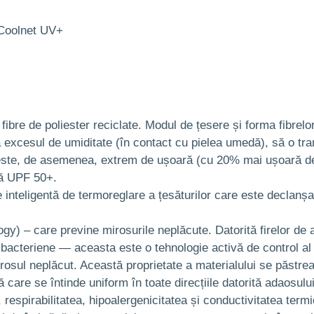
/Coolnet UV+
ibre de poliester reciclate. Modul de țesere și forma fibrelor 
excesul de umiditate (în contact cu pielea umedă), să o transf
ste, de asemenea, extrem de ușoară (cu 20% mai ușoară decât
ră UPF 50+.
inteligentă de termoreglare a țesăturilor care este declanș
gy) – care previne mirosurile neplăcute. Datorită firelor de 
ntibacteriene — aceasta este o tehnologie activă de control al
 mirosul neplăcut. Această proprietate a materialului se păstre
care se întinde uniform în toate direcțiile datorită adaosulu
 respirabilitatea, hipoalergenicitatea și conductivitatea termi