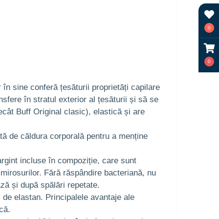
0
0
în sine conferă țesăturii proprietăți capilare
ere în stratul exterior al țesăturii și să se
 Buff Original clasic), elastică și are
ată de căldura corporală pentru a menține
argint incluse în compoziție, care sunt
 mirosurilor. Fără răspândire bacteriană, nu
ază și după spălări repetate.
i de elastan. Principalele avantaje ale
că.