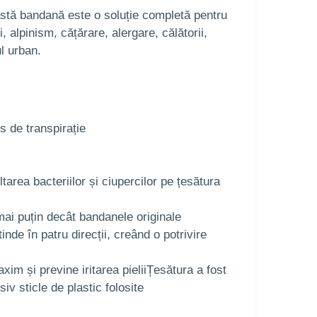
astă bandană este o soluție completă pentru
, alpinism, cățărare, alergare, călătorii,
l urban.
 de transpirație
area bacteriilor și ciupercilor pe țesătura
ai puțin decât bandanele originale
inde în patru direcții, creând o potrivire
im și previne iritarea pieliiȚesătura a fost
v sticle de plastic folosite