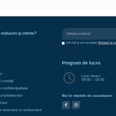
e reduceri şi oferte?
Am citit şi am acceptat
Termeni şi co
Program de lucru
oi
Luni–Vineri:
09:00 – 18:00
 condiţii
e confidenţialitate
umpărătorului
Noi în reţelele de socializare:
vrare
de returnare și rambursare