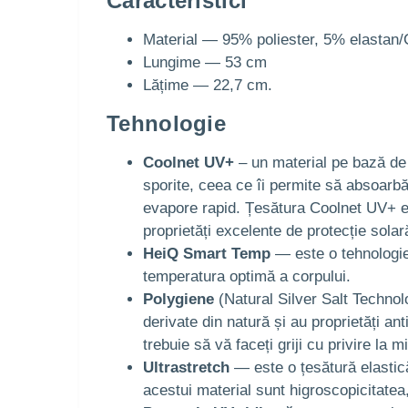
Caracteristici
Material — 95% poliester, 5% elastan
Lungime — 53 cm
Lățime — 22,7 cm.
Tehnologie
Coolnet UV+
– un material pe bază de f
sporite, ceea ce îi permite să absoarbă 
evapore rapid. Țesătura Coolnet UV+ e
proprietăți excelente de protecție sola
HeiQ Smart Temp
— este o tehnologie 
temperatura optimă a corpului.
Polygiene
(Natural Silver Salt Technolo
derivate din natură și au proprietăți a
trebuie să vă faceți griji cu privire la
Ultrastretch
— este o țesătură elastică 
acestui material sunt higroscopicitatea,