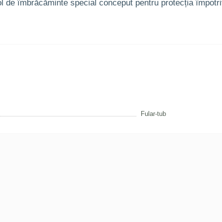
l de îmbrăcăminte special conceput pentru protecția împotri
Fular-tub