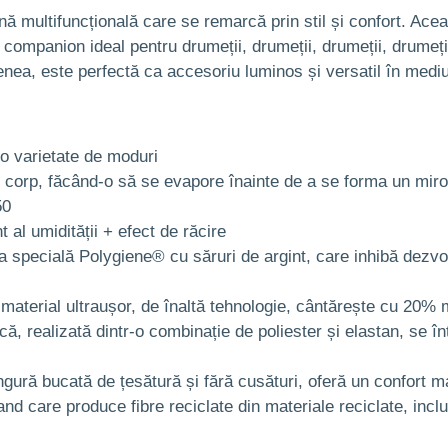
 multifuncțională care se remarcă prin stil și confort. Ace
un companion ideal pentru drumeții, drumeții, drumeții, drumeții
nea, este perfectă ca accesoriu luminos și versatil în mediu
r-o varietate de moduri
corp, făcând-o să se evapore înainte de a se forma un miros
50
t al umidității + efect de răcire
a specială Polygiene® cu săruri de argint, care inhibă dezvolt
aterial ultraușor, de înaltă tehnologie, cântărește cu 20% m
ă, realizată dintr-o combinație de poliester și elastan, se înt
gură bucată de țesătură și fără cusături, oferă un confort max
care produce fibre reciclate din materiale reciclate, inclusi