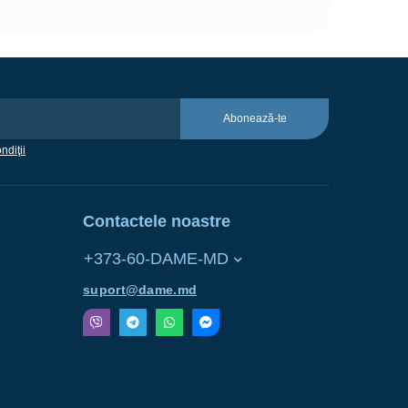
Abonează-te
ndiţii
Contactele noastre
+373-60-DAME-MD
suport@dame.md