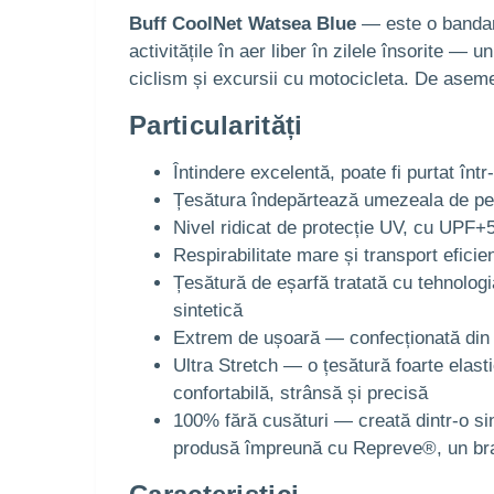
Buff CoolNet Watsea Blue
— este o bandană
activitățile în aer liber în zilele însorite — 
ciclism și excursii cu motocicleta. De aseme
Particularități
Întindere excelentă, poate fi purtat înt
Țesătura îndepărtează umezeala de pe 
Nivel ridicat de protecție UV, cu UPF+
Respirabilitate mare și transport eficien
Țesătură de eșarfă tratată cu tehnologi
sintetică
Extrem de ușoară — confecționată din m
Ultra Stretch — o țesătură foarte elastic
confortabilă, strânsă și precisă
100% fără cusături — creată dintr-o sin
produsă împreună cu Repreve®, un brand 