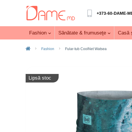
+373-60-DAME-M
Fashion
Sănătate & frumuseţe
Casă ş
Fashion
Fular-tub CoolNet Watsea
Lipsă stoc