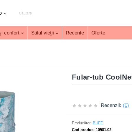
D
i confort
Stilul vieţii
Recente
Oferte
Fular-tub CoolNe
Recenzii:
(0)
Producător:
BUFF
Cod produs:
10581-02