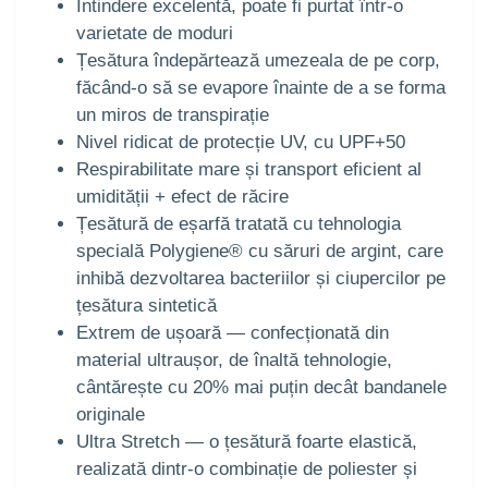
Întindere excelentă, poate fi purtat într-o
varietate de moduri
Țesătura îndepărtează umezeala de pe corp,
făcând-o să se evapore înainte de a se forma
un miros de transpirație
Nivel ridicat de protecție UV, cu UPF+50
Respirabilitate mare și transport eficient al
umidității + efect de răcire
Țesătură de eșarfă tratată cu tehnologia
specială Polygiene® cu săruri de argint, care
inhibă dezvoltarea bacteriilor și ciupercilor pe
țesătura sintetică
Extrem de ușoară — confecționată din
material ultraușor, de înaltă tehnologie,
cântărește cu 20% mai puțin decât bandanele
originale
Ultra Stretch — o țesătură foarte elastică,
realizată dintr-o combinație de poliester și