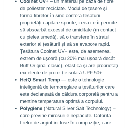
Coolnet UV+
– un material pe bază de fibre
de poliester reciclate. Modul de țesere și
forma fibrelor în sine conferă țesăturii
proprietăți capilare sporite, ceea ce îi permite
să absoarbă excesul de umiditate (în contact
cu pielea umedă), să o transfere în stratul
exterior al țesăturii și să se evapore rapid.
Țesătura Coolnet UV+ este, de asemenea,
extrem de ușoară (cu 20% mai ușoară decât
Buff Original clasic), elastică și are proprietăți
excelente de protecție solară UPF 50+.
HeiQ Smart Temp
— este o tehnologie
inteligentă de termoreglare a țesăturilor care
este declanșată de căldura corporală pentru a
menține temperatura optimă a corpului.
Polygiene
(Natural Silver Salt Technology) –
care previne mirosurile neplăcute. Datorită
firelor de argint incluse în compoziție, care