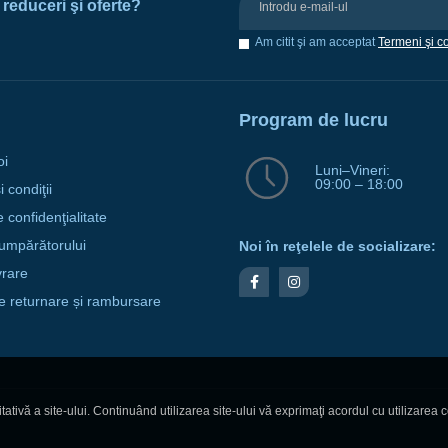
e reduceri şi oferte?
Am citit şi am acceptat
Termeni şi co
Program de lucru
oi
Luni–Vineri:
09:00 – 18:00
 condiţii
e confidenţialitate
umpărătorului
Noi în reţelele de socializare:
vrare
de returnare și rambursare
ativă a site-ului. Continuând utilizarea site-ului vă exprimaţi acordul cu utilizarea c