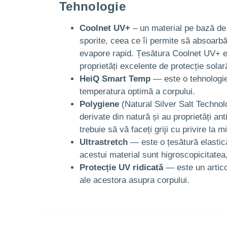
Tehnologie
Coolnet UV+
– un material pe bază de f
sporite, ceea ce îi permite să absoarbă 
evapore rapid. Țesătura Coolnet UV+ e
proprietăți excelente de protecție sola
HeiQ Smart Temp
— este o tehnologie 
temperatura optimă a corpului.
Polygiene
(Natural Silver Salt Technolo
derivate din natură și au proprietăți a
trebuie să vă faceți griji cu privire la
Ultrastretch
— este o țesătură elastică 
acestui material sunt higroscopicitatea,
Protecție UV ridicată
— este un artico
ale acestora asupra corpului.