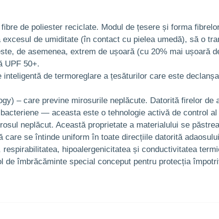
ibre de poliester reciclate. Modul de țesere și forma fibrelor 
excesul de umiditate (în contact cu pielea umedă), să o transf
ste, de asemenea, extrem de ușoară (cu 20% mai ușoară decât
ră UPF 50+.
inteligentă de termoreglare a țesăturilor care este declanș
gy) – care previne mirosurile neplăcute. Datorită firelor de 
ntibacteriene — aceasta este o tehnologie activă de control al
 mirosul neplăcut. Această proprietate a materialului se păstre
care se întinde uniform în toate direcțiile datorită adaosulu
 respirabilitatea, hipoalergenicitatea și conductivitatea termi
l de îmbrăcăminte special conceput pentru protecția împotri