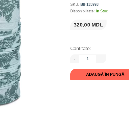
SKU:
Bff-135993
Disponibilitate:
În Stoc
320,00 MDL
Cantitate:
-
+
ADAUGĂ ÎN PUNGĂ