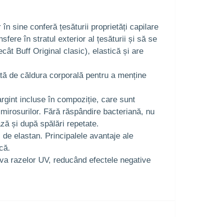
în sine conferă țesăturii proprietăți capilare
ere în stratul exterior al țesăturii și să se
 Buff Original clasic), elastică și are
ată de căldura corporală pentru a menține
argint incluse în compoziție, care sunt
 mirosurilor. Fără răspândire bacteriană, nu
ază și după spălări repetate.
i de elastan. Principalele avantaje ale
că.
va razelor UV, reducând efectele negative