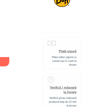
Plată sigură
Plata online sigură cu
cardul sau în cash la
livrare
Verifică / măsoară
la livrare
Verifică şi/sau măsoară
produsul timp de 15 min
la livrare