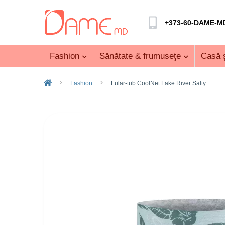
+373-60-DAME-M
Fashion
Sănătate & frumuseţe
Casă ş
Fashion
Fular-tub CoolNet Lake River Salty