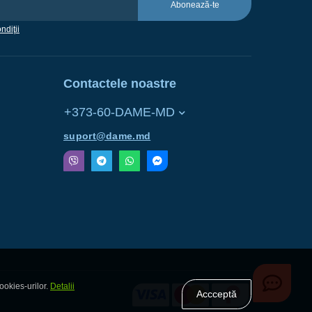
Abonează-te
ndiţii
Contactele noastre
+373-60-DAME-MD
suport@dame.md
ookies-urilor.
Detalii
Accceptă