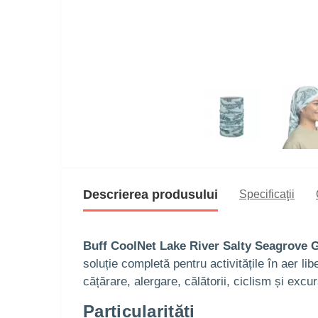
Descrierea produsului
Specificaţii
Buff CoolNet Lake River Salty Seagrove 
soluție completă pentru activitățile în aer li
cățărare, alergare, călătorii, ciclism și exc
Particularități