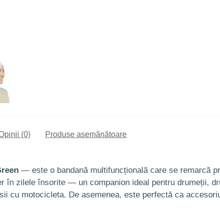
Opinii (0)
Produse asemănătoare
Green
— este o bandană multifuncțională care se remarcă pri
ber în zilele însorite — un companion ideal pentru drumeții, dr
ursii cu motocicleta. De asemenea, este perfectă ca accesoriu