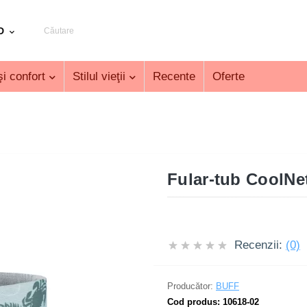
D
i confort
Stilul vieţii
Recente
Oferte
Fular-tub CoolNet
Recenzii:
(0)
Producător:
BUFF
Cod produs:
10618-02