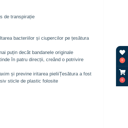
 de transpirație
area bacteriilor și ciupercilor pe țesătura
ai puțin decât bandanele originale
inde în patru direcții, creând o potrivire
0
im și previne iritarea pieliiȚesătura a fost
v sticle de plastic folosite
0