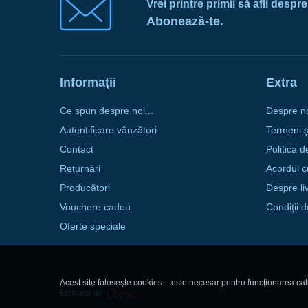
Vrei printre primii să afli despr
Abonează-te.
Informaţii
Extra
Ce spun despre noi...
Despre n
Autentificare vânzători
Termeni şi
Contact
Politica d
Returnări
Acordul c
Producători
Despre li
Vouchere cadou
Condiţii 
Oferte speciale
Acest site foloseşte cookies – este necesar pentru funcţionarea calit
Dame.md © 2026
Elaborat de