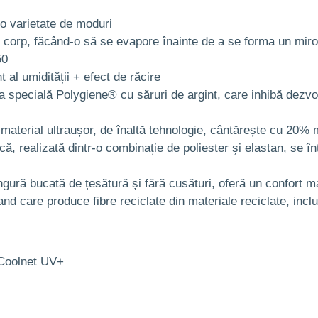
r-o varietate de moduri
corp, făcând-o să se evapore înainte de a se forma un miros
50
t al umidității + efect de răcire
a specială Polygiene® cu săruri de argint, care inhibă dezvolt
aterial ultraușor, de înaltă tehnologie, cântărește cu 20% m
ă, realizată dintr-o combinație de poliester și elastan, se înt
gură bucată de țesătură și fără cusături, oferă un confort max
care produce fibre reciclate din materiale reciclate, inclusi
/Coolnet UV+