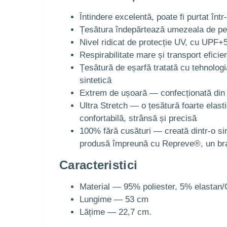
Întindere excelentă, poate fi purtat înt
Țesătura îndepărtează umezeala de pe 
Nivel ridicat de protecție UV, cu UPF+
Respirabilitate mare și transport eficien
Țesătură de eșarfă tratată cu tehnologi
sintetică
Extrem de ușoară — confecționată din m
Ultra Stretch — o țesătură foarte elastic
confortabilă, strânsă și precisă
100% fără cusături — creată dintr-o sin
produsă împreună cu Repreve®, un brand 
Caracteristici
Material — 95% poliester, 5% elastan
Lungime — 53 cm
Lățime — 22,7 cm.