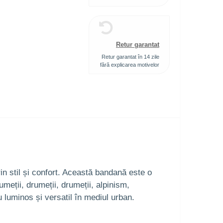
Retur garantat
Retur garantat în 14 zile
fără explicarea motivelor
n stil și confort. Această bandană este o
umeții, drumeții, drumeții, alpinism,
 luminos și versatil în mediul urban.