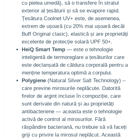
cu pielea umedă), să o transfere în stratul
exterior al țesăturii și să se evapore rapid.
Țesătura Coolnet UV+ este, de asemenea,
extrem de ușoară (cu 20% mai ușoară decât
Buff Original clasic), elastică și are proprietăți
excelente de protecție solară UPF 50+.
HeiQ Smart Temp
— este o tehnologie
inteligentă de termoreglare a țesăturilor care
este declanșată de căldura corporală pentru a
menține temperatura optimă a corpului.
Polygiene
(Natural Silver Salt Technology) –
care previne mirosurile neplăcute. Datorită
firelor de argint incluse în compoziție, care
sunt derivate din natură și au proprietăți
antibacteriene — aceasta este o tehnologie
activă de control al mirosurilor. Fără
răspândire bacteriană, nu trebuie să vă faceți
griji cu privire la mirosul neplăcut. Această