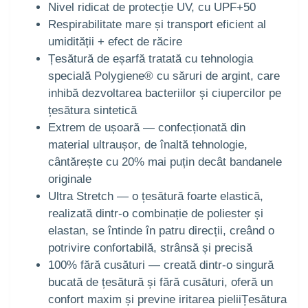
Nivel ridicat de protecție UV, cu UPF+50
Respirabilitate mare și transport eficient al
umidității + efect de răcire
Țesătură de eșarfă tratată cu tehnologia
specială Polygiene® cu săruri de argint, care
inhibă dezvoltarea bacteriilor și ciupercilor pe
țesătura sintetică
Extrem de ușoară — confecționată din
material ultraușor, de înaltă tehnologie,
cântărește cu 20% mai puțin decât bandanele
originale
Ultra Stretch — o țesătură foarte elastică,
realizată dintr-o combinație de poliester și
elastan, se întinde în patru direcții, creând o
potrivire confortabilă, strânsă și precisă
100% fără cusături — creată dintr-o singură
bucată de țesătură și fără cusături, oferă un
confort maxim și previne iritarea pieliiȚesătura