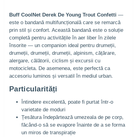
Buff CoolNet Derek De Young Trout Confetti
—
este o bandană multifuncțională care se remarcă
prin stil și confort. Această bandană este o soluție
completă pentru activitățile în aer liber în zilele
însorite — un companion ideal pentru drumeții,
drumeții, drumeții, drumeții, alpinism, cățărare,
alergare, călătorii, ciclism și excursii cu
motocicleta. De asemenea, este perfectă ca
accesoriu luminos și versatil în mediul urban.
Particularități
Întindere excelentă, poate fi purtat într-o
varietate de moduri
Țesătura îndepărtează umezeala de pe corp,
făcând-o să se evapore înainte de a se forma
un miros de transpirație