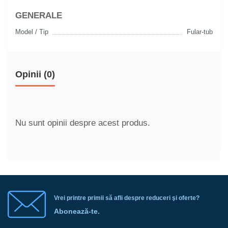
GENERALE
Model / Tip
Fular-tub
Opinii (0)
Nu sunt opinii despre acest produs.
Vrei printre primii să afli despre reduceri şi oferte?
Abonează-te.