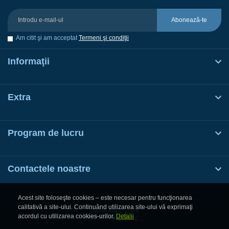
Abonează-te
Am citit şi am acceptat
Termeni şi condiţii
Informaţii
Extra
Program de lucru
Contactele noastre
Acest site foloseşte cookies – este necesar pentru funcţionarea
calitativă a site-ului. Continuând utilizarea site-ului vă exprimaţi
Dame.md © 2026
acordul cu utilizarea cookies-urilor.
Detalii
Elaborat de