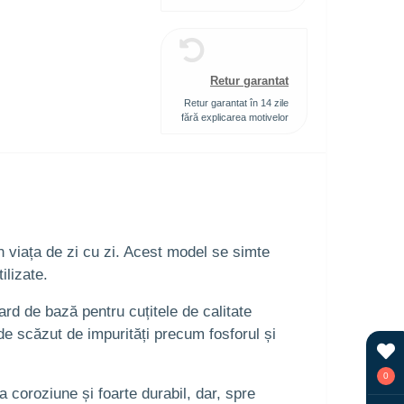
Retur garantat
Retur garantat în 14 zile
fără explicarea motivelor
în viața de zi cu zi. Acest model se simte
ilizate.
rd de bază pentru cuțitele de calitate
e scăzut de impurități precum fosforul și
0
a coroziune și foarte durabil, dar, spre