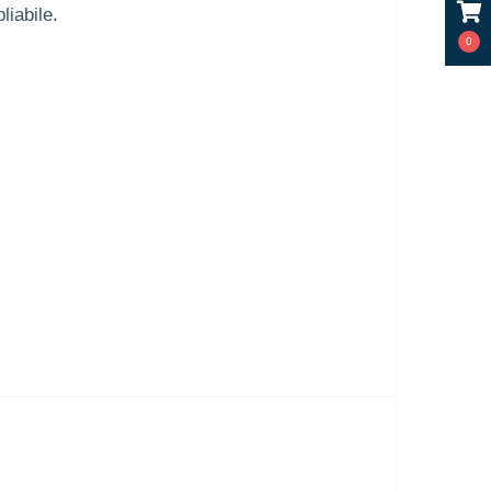
liabile.
0