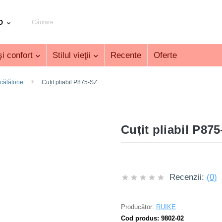
D
i confort
Stilul vieţii
Recente
Oferte
călătorie
Cuțit pliabil P875-SZ
Cuțit pliabil P87
Recenzii:
(0)
Producător:
RUIKE
Cod produs:
9802-02