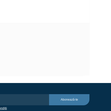
Abonează-te
ndiţii