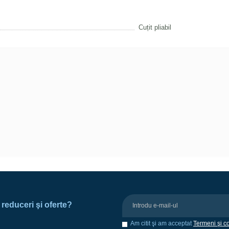
Cuțit pliabil
e reduceri şi oferte?
Am citit şi am acceptat
Termeni şi co