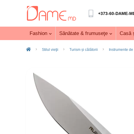
+373-60-DAME-M
Fashion
Sănătate & frumuseţe
Casă ş
Stilul vieţii
Turism și călătorii
Instrumente de 