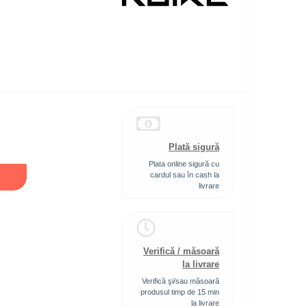
Plată sigură
Plata online sigură cu
cardul sau în cash la
livrare
Verifică / măsoară
la livrare
Verifică şi/sau măsoară
produsul timp de 15 min
la livrare