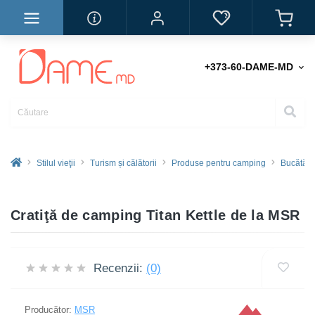
+373-60-DAME-MD
Stilul vieţii
Turism și călătorii
Produse pentru camping
Bucătări
Cratiţă de camping Titan Kettle de la MSR
Recenzii:
(0)
Producător:
MSR