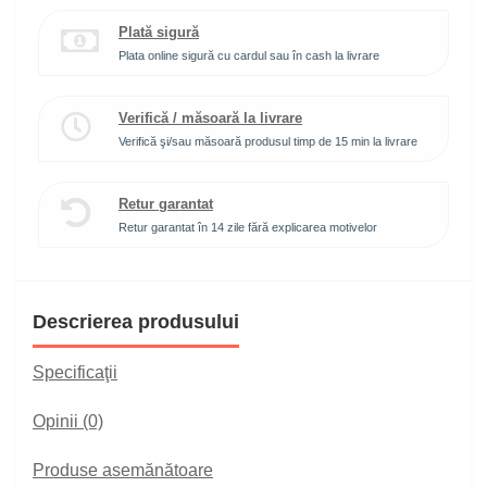
Plată sigură
Plata online sigură cu cardul sau în cash la livrare
Verifică / măsoară la livrare
Verifică şi/sau măsoară produsul timp de 15 min la livrare
Retur garantat
Retur garantat în 14 zile fără explicarea motivelor
Descrierea produsului
Specificaţii
Opinii (0)
Produse asemănătoare