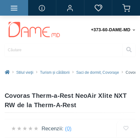
+373-60-DAME-MD
Stilul vieţii
Turism și călătorii
Saci de dormit, Covoraşe
Covoraş 
Covoras Therm-a-Rest NeoAir Xlite NXT
RW de la Therm-A-Rest
Recenzii:
(0)