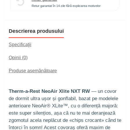
Retur garantat în 14 zile fără explicarea motivelor
Descrierea produsului
Specificaţii
Opinii (0)
Produse asemănătoare
Therm-a-Rest NeoAir Xlite NXT RW
— un covor
de dormit ultra ușor și gonflabil, bazat pe modelele
anterioare NeoAir® XLite™, cu o diferență majoră:
este super silențios, așa că nu te mai deranjează
zgomotul acela neplăcut de «chips crocant» când te
întorci în somn! Acest covoraș oferă maxim de