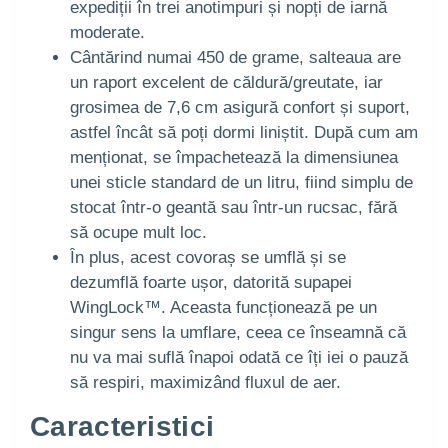
expediții în trei anotimpuri și nopți de iarnă
moderate.
Cântărind numai 450 de grame, salteaua are
un raport excelent de căldură/greutate, iar
grosimea de 7,6 cm asigură confort și suport,
astfel încât să poți dormi liniștit. După cum am
menționat, se împachetează la dimensiunea
unei sticle standard de un litru, fiind simplu de
stocat într-o geantă sau într-un rucsac, fără
să ocupe mult loc.
În plus, acest covoraș se umflă și se
dezumflă foarte ușor, datorită supapei
WingLock™. Aceasta funcționează pe un
singur sens la umflare, ceea ce înseamnă că
nu va mai suflă înapoi odată ce îți iei o pauză
să respiri, maximizând fluxul de aer.
Caracteristici