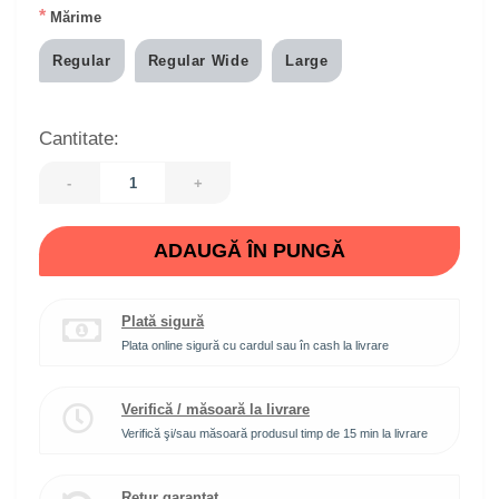
*
Mărime
Regular
Regular Wide
Large
Cantitate:
-
+
ADAUGĂ ÎN PUNGĂ
Plată sigură
Plata online sigură cu cardul sau în cash la livrare
Verifică / măsoară la livrare
Verifică şi/sau măsoară produsul timp de 15 min la livrare
Retur garantat