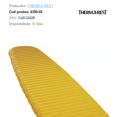
Producător:
THERM-A-REST
Cod produs:
6350-02
SKU:
CsD-11628
Disponibilitate:
În Stoc