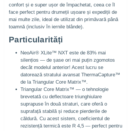
confort și e super ușor de împachetat, ceea ce îl
face perfect pentru drumeții ușoare și expediții de
mai multe zile, ideal de utilizat din primăvară până
toamnă (inclusiv în iernile blânde).
Particularități
NeoAir® XLite™ NXT este de 83% mai
silențios — de șase ori mai puțin zgomotos
decât modelul anterior! Acest lucru se
datorează stratului avansat ThermaCapture™
de la Triangular Core Matrix™.
Triangular Core Matrix™ — o tehnologie
brevetată cu deflectoare triunghiulare
suprapuse în două straturi, care oferă o
suprafață stabilă și reduce pierderile de
căldură. Cu acest sistem, coeficientul de
rezistență termică este R 4,5 — perfect pentru