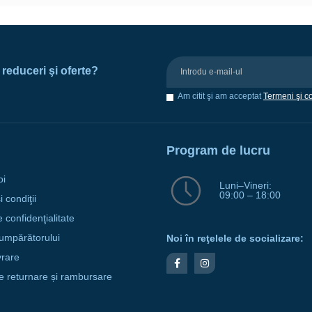
e reduceri şi oferte?
Am citit şi am acceptat
Termeni şi co
Program de lucru
oi
Luni–Vineri:
09:00 – 18:00
 condiţii
e confidenţialitate
umpărătorului
Noi în reţelele de socializare:
vrare
de returnare și rambursare