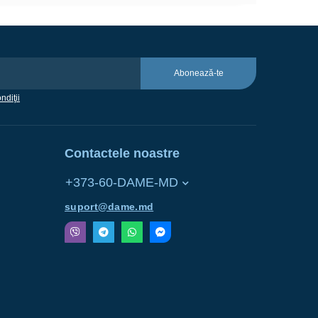
Abonează-te
ndiţii
Contactele noastre
+373-60-DAME-MD
suport@dame.md