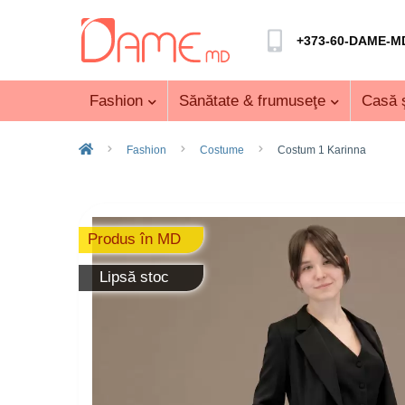
+373-60-DAME-M
Fashion
Sănătate & frumuseţe
Casă ş
Fashion
Costume
Costum 1 Karinna
Produs în MD
Lipsă stoc