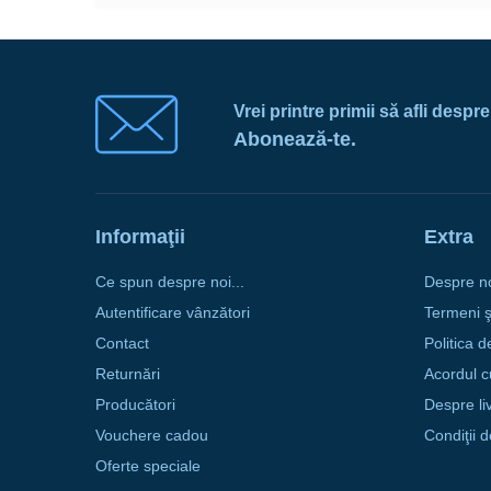
Vrei printre primii să afli despr
Abonează-te.
Informaţii
Extra
Ce spun despre noi...
Despre n
Autentificare vânzători
Termeni şi
Contact
Politica d
Returnări
Acordul c
Producători
Despre li
Vouchere cadou
Condiţii 
Oferte speciale