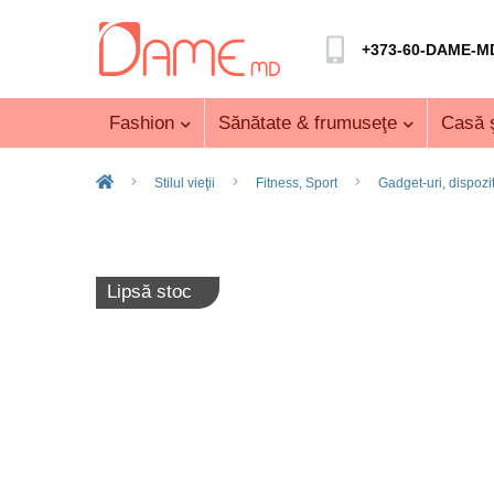
+373-60-DAME-M
Fashion
Sănătate & frumuseţe
Casă ş
Stilul vieţii
Fitness, Sport
Gadget-uri, dispozi
Lipsă stoc