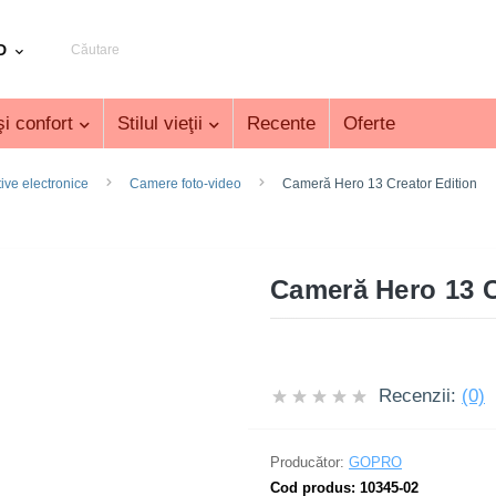
D
i confort
Stilul vieţii
Recente
Oferte
tive electronice
Camere foto-video
Cameră Hero 13 Creator Edition
Cameră Hero 13 C
Recenzii:
(0)
Producător:
GOPRO
Cod produs:
10345-02