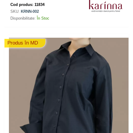
Cod produs:
11834
SKU:
KRNN-002
Disponibilitate:
În Stoc
Produs în MD