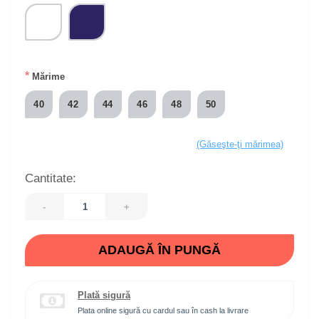
*
Mărime
40
42
44
46
48
50
(Găseşte-ţi mărimea)
Cantitate:
-
+
ADAUGĂ ÎN PUNGĂ
Plată sigură
Plata online sigură cu cardul sau în cash la livrare