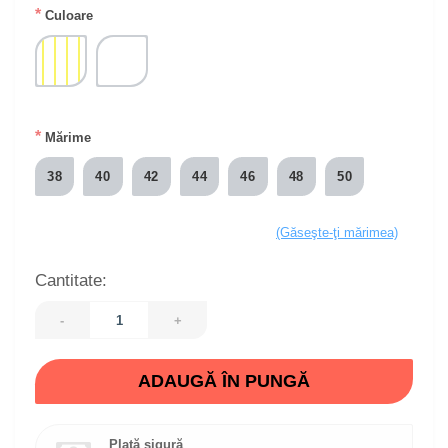
*
Culoare
*
Mărime
38
40
42
44
46
48
50
(Găseşte-ţi mărimea)
Cantitate:
-
+
ADAUGĂ ÎN PUNGĂ
Plată sigură