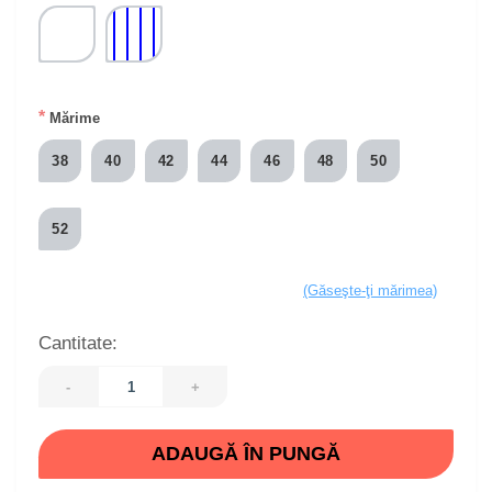
*
Mărime
38
40
42
44
46
48
50
52
(Găseşte-ţi mărimea)
Cantitate:
-
+
ADAUGĂ ÎN PUNGĂ