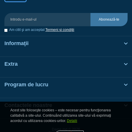
Abonează-te
Am citit şi am acceptat
Termeni şi condiţii
Informaţii
Extra
Program de lucru
Contactele noastre
Acest site foloseşte cookies – este necesar pentru funcţionarea
calitativă a site-ului. Continuând utilizarea site-ului vă exprimaţi
acordul cu utilizarea cookies-urilor.
Detalii
Dame.md © 2026