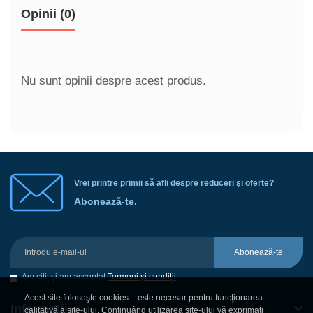
Opinii (0)
Nu sunt opinii despre acest produs.
Vrei printre primii să afli despre reduceri şi oferte?
Abonează-te.
Abonează-te
Am citit şi am acceptat
Termeni şi condiţii
Acest site foloseşte cookies – este necesar pentru funcţionarea
Informaţii
calitativă a site-ului. Continuând utilizarea site-ului vă exprimaţi