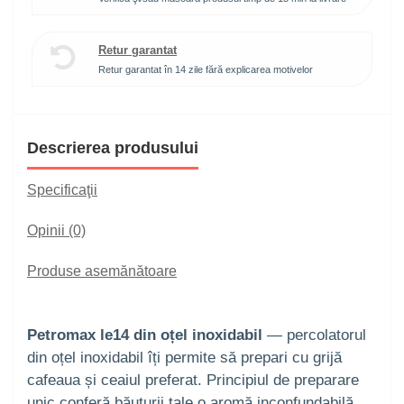
Retur garantat
Retur garantat în 14 zile fără explicarea motivelor
Descrierea produsului
Specificaţii
Opinii (0)
Produse asemănătoare
Petromax le14 din oțel inoxidabil
— percolatorul
din oțel inoxidabil îți permite să prepari cu grijă
cafeaua și ceaiul preferat. Principiul de preparare
unic conferă băuturii tale o aromă inconfundabilă.