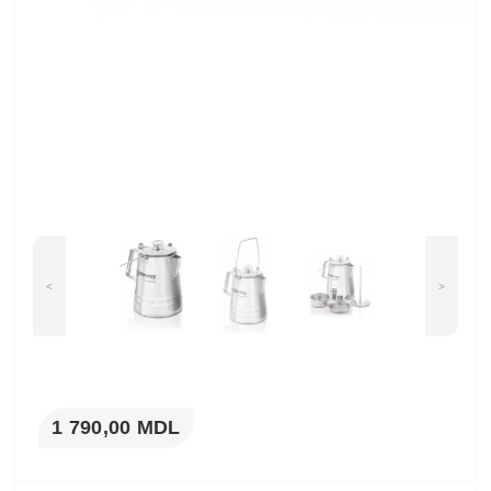
<
>
1 790,00 MDL