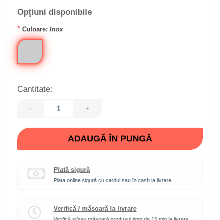
Opţiuni disponibile
*
Culoare
: Inox
Cantitate:
-
+
ADAUGĂ ÎN PUNGĂ
Plată sigură
Plata online sigură cu cardul sau în cash la livrare
Verifică / măsoară la livrare
Verifică şi/sau măsoară produsul timp de 15 min la livrare