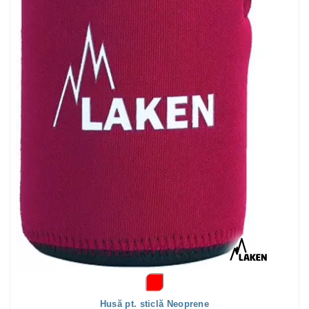
Husă pt. sticlă Neoprene