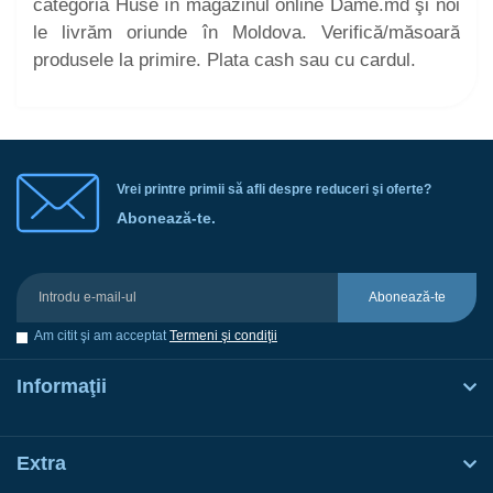
categoria Huse în magazinul online Dame.md şi noi
le livrăm oriunde în Moldova. Verifică/măsoară
produsele la primire. Plata cash sau cu cardul.
Vrei printre primii să afli despre reduceri şi oferte?
Abonează-te.
Abonează-te
Am citit şi am acceptat
Termeni şi condiţii
Informaţii
Extra